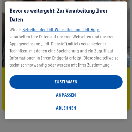
Bevor es weitergeht: Zur Verarbeitung Ihrer
Daten
Wir als
Betreiber der Lidl-Webseiten und Lidl-Apps
verarbeiten Ihre Daten auf unseren Webseiten und unserer
App (gemeinsam: „Lidl-Dienste“) mittels verschiedener
Techniken, mit denen eine Speicherung und ein Zugriff auf
Informationen in Ihrem Endgerät erfolgt. Diese sind teilweise
technisch notwendig oder werden mit Ihrer Zustimmung -
auch durch Partner (u.a.
als separat
oder gemeinsam
5.95 € Versand sparen³²ᵃ
Verantwortliche; im Zusammenhang mit dem IAB TCF
ZUSTIMMEN
insgesamt
6
Partner) - für komfortable Einstellungen, zur
Jetzt zum Newsletter anmelden
Statistik-Erstellung oder für personalisierte Werbung
ANPASSEN
Gutschein sichern!
innerhalb und außerhalb der Lidl-Dienste verwendet.
Datenverarbeitungen für personalisierte Werbung werden
ABLEHNEN
durchgeführt, um eigene Werbung auszusteuern und um
Dritten die Ausspielung von Werbung außerhalb der Lidl-
Dienste über die Ihnen und Ihren Haushaltsangehörigen