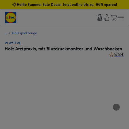
Heiße Summer Sale Deals: Jetzt online bis zu -66% sparen!
/
Holzspielzeuge
PLAYTIVE
Holz Arztpraxis, mit Blutdruckmonitor und Waschbecken
5/5
(4)
5 von 5 Ste