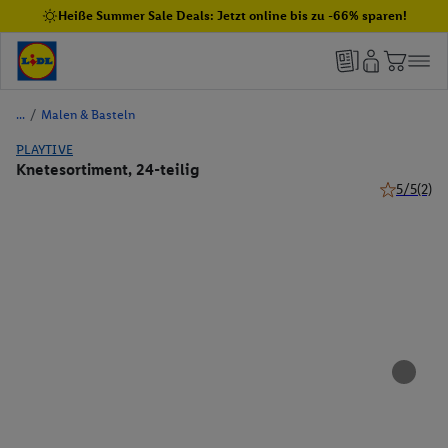
Heiße Summer Sale Deals: Jetzt online bis zu -66% sparen!
/
Malen & Basteln
PLAYTIVE
Knetesortiment, 24-teilig
5/5
(2)
5 von 5 St