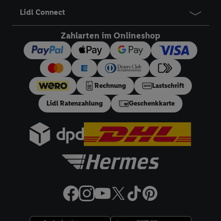
Angeboten sowie zur technischen Sicherung und Optimierung
Lidl Connect
dieser Werbeausspielungen.
Sofern Sie hier Ihre Zustimmung dazu erteilen und danach ein
Zahlarten im Onlineshop
Lidl Plus-Konto erstellen bzw. sich in Ihr bestehendes Lidl
Plus-Konto einloggen, kann darüber hinaus auch Ihre dort
angegebene E-Mail-Adresse von uns in gemeinsamer
Verantwortlichkeit mit einem der oben genannten Partner
Rechnung
Lastschrift
verwendet werden, um daraus eine spezielle Online-Kennung
zu erstellen (die sogenannte EUID), die wir sodann ähnlich wie
Lidl Ratenzahlung
Geschenkkarte
die sogleich beschriebene Utiq-Kennung verwenden können,
um Sie in von Dritten betriebenen Diensten zu erkennen und
Ihnen personalisierte Werbung auszuspielen. Hierzu wird von
uns und einem der anderen oben genannten Partner auch Ihre
in einen Hashwert umgewandelte E-Mail-Adresse in
gemeinsamer Verantwortlichkeit verarbeitet.
Zudem erlauben Sie uns, der Utiq SA/NV („Utiq“) und
Ihrem
Telekommunikationsnetzbetreiber
, die Utiq-Technologie
in den Lidl-Diensten einzusetzen. Utiq prüft zunächst anhand
Ihrer IP-Adresse, ob die Technologie für Sie verfügbar ist.