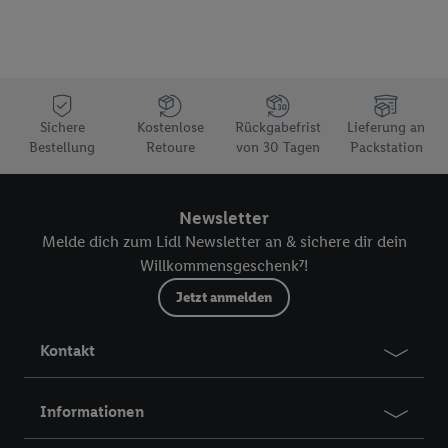
Teilnehmer des Lidl Plus-Programms sind, werden für diese
Zwecke auch Daten aus Ihrem Filial-Kaufverhalten verarbeitet.
Zudem werden einem der o.g. Partner Daten über Ihr
Kaufverhalten in den Lidl-Diensten zur Verfügung gestellt,
damit dieser als
eigenständig Verantwortlicher
den Erfolg von
Werbekampagnen seiner Auftraggeber messen kann.
Sichere
Kostenlose
Rückgabefrist
Lieferung an
Bestellung
Retoure
von 30 Tagen
Packstation
Die Erstellung personalisierter Werbung basiert auf der
Generierung von auch mit Daten von anderen Diensten
angereicherten Profilen. Dies umfasst die Zusammenführung
Newsletter
von Daten (z.B. über Ihre Nutzung der Lidl-Dienste, Ihr
Melde dich zum Lidl Newsletter an & sichere dir dein
Kaufverhalten in den Lidl-Diensten, Informationen aus Ihrem
Willkommensgeschenk⁷!
Kundenkonto - z.B. Alter oder Geschlecht - sowie Ihre genauen
Standortdaten) auch über verschiedene Endgeräte und Lidl-
Jetzt anmelden
Dienste hinweg einschließlich dem Speichern von und/ oder
dem Zugriff auf Informationen auf Ihren Endgeräten zur
Kontakt
Erstellung von Zielgruppen (sogenannten Segmenten). Im
Zusammenhang mit dem Ausspielen dieser Werbung erfolgen
Informationen
Verarbeitungen auch zur Leistungs-/ Erfolgsmessung der
Werbung, zur Zielgruppenforschung, zur Entwicklung von