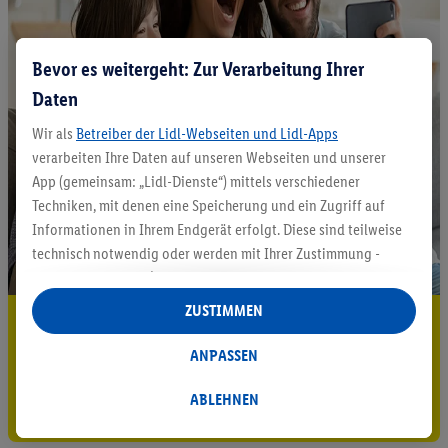
Bevor es weitergeht: Zur Verarbeitung Ihrer
Daten
Wir als
Betreiber der Lidl-Webseiten und Lidl-Apps
verarbeiten Ihre Daten auf unseren Webseiten und unserer
App (gemeinsam: „Lidl-Dienste“) mittels verschiedener
Techniken, mit denen eine Speicherung und ein Zugriff auf
Informationen in Ihrem Endgerät erfolgt. Diese sind teilweise
technisch notwendig oder werden mit Ihrer Zustimmung -
auch durch Partner (u.a.
als separat
oder gemeinsam
Verantwortliche; im Zusammenhang mit dem IAB TCF
ZUSTIMMEN
5.95 € Versand sparen³²ᵃ
insgesamt
6
Partner) - für komfortable Einstellungen, zur
Statistik-Erstellung oder für personalisierte Werbung
ANPASSEN
Jetzt zum Newsletter anmelden
innerhalb und außerhalb der Lidl-Dienste verwendet.
Datenverarbeitungen für personalisierte Werbung werden
ABLEHNEN
Gutschein sichern!
durchgeführt, um eigene Werbung auszusteuern und um
Dritten die Ausspielung von Werbung außerhalb der Lidl-