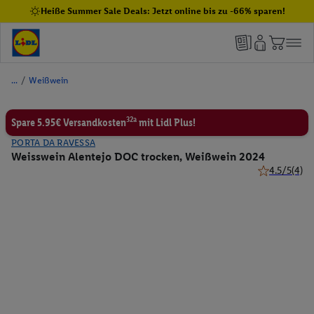
Heiße Summer Sale Deals: Jetzt online bis zu -66% sparen!
/
Weißwein
32a
Spare 5.95€ Versandkosten
mit Lidl Plus!
PORTA DA RAVESSA
Weisswein Alentejo DOC trocken, Weißwein 2024
4.5/5
(4)
4.5 von 5 St