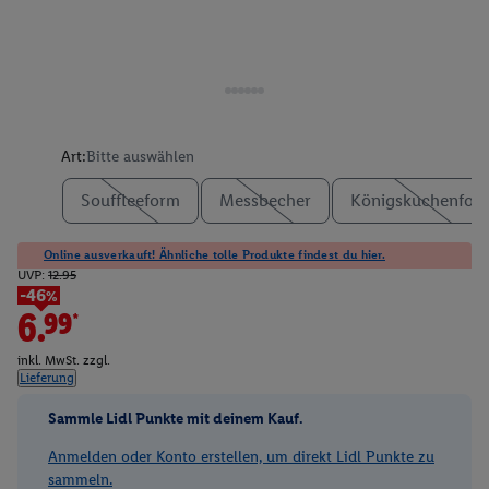
Art:
Bitte auswählen
Souffleeform
Messbecher
Königskuchenfor
Online ausverkauft! Ähnliche tolle Produkte findest du hier.
UVP:
12.95
-46%
6.99*
inkl. MwSt. zzgl.
Lieferung
Sammle Lidl Punkte mit deinem Kauf.
Anmelden oder Konto erstellen, um direkt Lidl Punkte zu
sammeln.