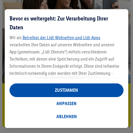
Bevor es weitergeht: Zur Verarbeitung Ihrer
Daten
Wir als
Betreiber der Lidl-Webseiten und Lidl-Apps
verarbeiten Ihre Daten auf unseren Webseiten und unserer
App (gemeinsam: „Lidl-Dienste“) mittels verschiedener
Techniken, mit denen eine Speicherung und ein Zugriff auf
Informationen in Ihrem Endgerät erfolgt. Diese sind teilweise
technisch notwendig oder werden mit Ihrer Zustimmung -
auch durch Partner (u.a.
als separat
oder gemeinsam
Verantwortliche; im Zusammenhang mit dem IAB TCF
ZUSTIMMEN
5.95 € Versand sparen³²ᵃ
insgesamt
6
Partner) - für komfortable Einstellungen, zur
Statistik-Erstellung oder für personalisierte Werbung
Jetzt zum Newsletter anmelden
ANPASSEN
innerhalb und außerhalb der Lidl-Dienste verwendet.
Datenverarbeitungen für personalisierte Werbung werden
Gutschein sichern!
ABLEHNEN
durchgeführt, um eigene Werbung auszusteuern und um
Dritten die Ausspielung von Werbung außerhalb der Lidl-