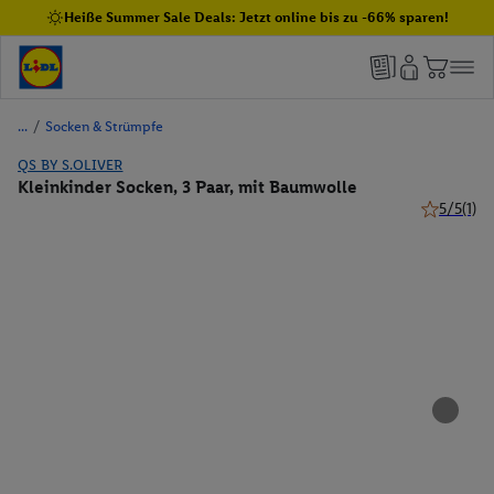
Heiße Summer Sale Deals: Jetzt online bis zu -66% sparen!
/
Socken & Strümpfe
QS BY S.OLIVER
Kleinkinder Socken, 3 Paar, mit Baumwolle
5/5
(1)
5 von 5 St