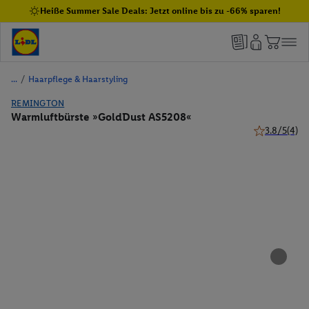
Heiße Summer Sale Deals: Jetzt online bis zu -66% sparen!
/
Haarpflege & Haarstyling
REMINGTON
Warmluftbürste »GoldDust AS5208«
3.8/5
(4)
3.8 von 5 St