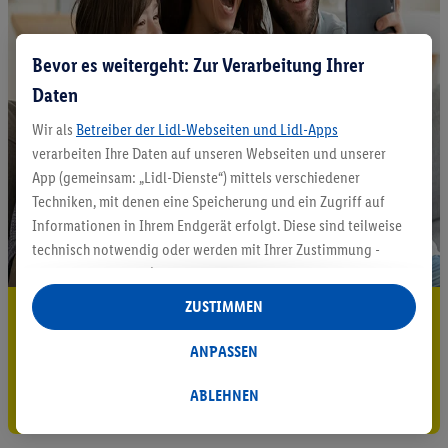
Bevor es weitergeht: Zur Verarbeitung Ihrer
Daten
Wir als
Betreiber der Lidl-Webseiten und Lidl-Apps
verarbeiten Ihre Daten auf unseren Webseiten und unserer
App (gemeinsam: „Lidl-Dienste“) mittels verschiedener
Techniken, mit denen eine Speicherung und ein Zugriff auf
Informationen in Ihrem Endgerät erfolgt. Diese sind teilweise
technisch notwendig oder werden mit Ihrer Zustimmung -
auch durch Partner (u.a.
als separat
oder gemeinsam
Verantwortliche; im Zusammenhang mit dem IAB TCF
ZUSTIMMEN
5.95 € Versand sparen³²ᵃ
insgesamt
6
Partner) - für komfortable Einstellungen, zur
Statistik-Erstellung oder für personalisierte Werbung
Jetzt zum Newsletter anmelden
ANPASSEN
innerhalb und außerhalb der Lidl-Dienste verwendet.
Datenverarbeitungen für personalisierte Werbung werden
ABLEHNEN
Gutschein sichern!
durchgeführt, um eigene Werbung auszusteuern und um
Dritten die Ausspielung von Werbung außerhalb der Lidl-