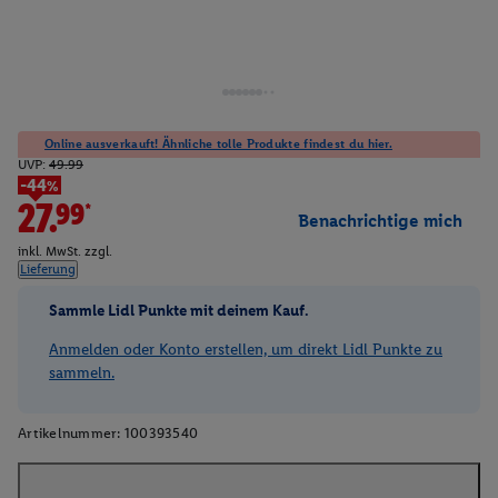
Online ausverkauft! Ähnliche tolle Produkte findest du hier.
UVP:
49.99
-44%
27.99*
Benachrichtige mich
inkl. MwSt. zzgl.
Lieferung
Sammle Lidl Punkte mit deinem Kauf.
Anmelden oder Konto erstellen, um direkt Lidl Punkte zu
sammeln.
Artikelnummer:
100393540