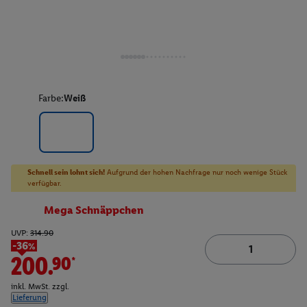
Farbe:
Weiß
Schnell sein lohnt sich!
Aufgrund der hohen Nachfrage nur noch wenige Stück
verfügbar.
Mega Schnäppchen
UVP:
314.90
-36%
200.90*
inkl. MwSt. zzgl.
Lieferung