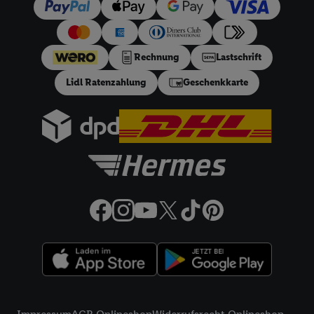
Ihnen personalisierte Werbung auszuspielen. Hierzu wird von
uns und einem der anderen oben genannten Partner auch Ihre
in einen Hashwert umgewandelte E-Mail-Adresse in
gemeinsamer Verantwortlichkeit verarbeitet.
Rechnung
Lastschrift
Zudem erlauben Sie uns, der Utiq SA/NV („Utiq“) und
Lidl Ratenzahlung
Geschenkkarte
Ihrem
Telekommunikationsnetzbetreiber
, die Utiq-Technologie
in den Lidl-Diensten einzusetzen. Utiq prüft zunächst anhand
Ihrer IP-Adresse, ob die Technologie für Sie verfügbar ist.
Wenn das der Fall ist, gibt Utiq Ihre IP-Adresse an Ihren
Netzbetreiber weiter, der anhand der IP-Adresse und einer
Kundenkonto-Referenz, wie z.B. Ihrer Mobilfunknummer, eine
Kennung für Utiq erstellt. Wir werden diese Kennung
verwenden, um Sie wiederzuerkennen und Erkenntnisse über
Ihr Nutzungsverhalten in den Lidl-Diensten zu erfassen.
Insbesondere können Sie mittels dieser Technologie auch auf
Diensten wiedererkannt werden, die von Dritten betrieben
werden, damit wir Ihnen dort personalisierte Werbung
ausspielen können. Sie können Ihre Einwilligung speziell zur
Rechtliche Informationen
Nutzung der Utiq-Technologie - zusätzlich zur weiter unten