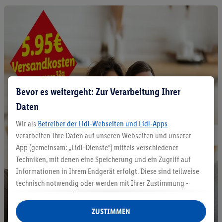
Bevor es weitergeht: Zur Verarbeitung Ihrer
Daten
Wir als
Betreiber der Lidl-Webseiten und Lidl-Apps
verarbeiten Ihre Daten auf unseren Webseiten und unserer
App (gemeinsam: „Lidl-Dienste“) mittels verschiedener
Techniken, mit denen eine Speicherung und ein Zugriff auf
Informationen in Ihrem Endgerät erfolgt. Diese sind teilweise
technisch notwendig oder werden mit Ihrer Zustimmung -
auch durch Partner (u.a.
als separat
oder gemeinsam
Verantwortliche; im Zusammenhang mit dem IAB TCF
ZUSTIMMEN
insgesamt
6
Partner) - für komfortable Einstellungen, zur