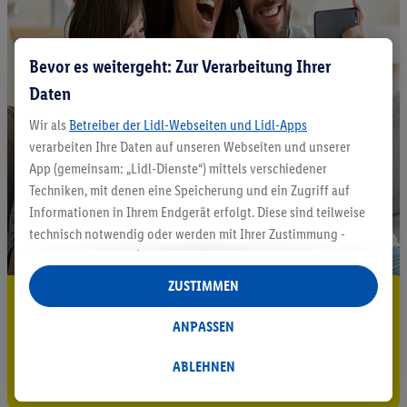
Bevor es weitergeht: Zur Verarbeitung Ihrer
Daten
Wir als
Betreiber der Lidl-Webseiten und Lidl-Apps
verarbeiten Ihre Daten auf unseren Webseiten und unserer
App (gemeinsam: „Lidl-Dienste“) mittels verschiedener
Techniken, mit denen eine Speicherung und ein Zugriff auf
Informationen in Ihrem Endgerät erfolgt. Diese sind teilweise
technisch notwendig oder werden mit Ihrer Zustimmung -
auch durch Partner (u.a.
als separat
oder gemeinsam
Verantwortliche; im Zusammenhang mit dem IAB TCF
ZUSTIMMEN
5.95 € Versand sparen³²ᵃ
insgesamt
6
Partner) - für komfortable Einstellungen, zur
Statistik-Erstellung oder für personalisierte Werbung
ANPASSEN
Jetzt zum Newsletter anmelden
innerhalb und außerhalb der Lidl-Dienste verwendet.
Datenverarbeitungen für personalisierte Werbung werden
ABLEHNEN
Gutschein sichern!
durchgeführt, um eigene Werbung auszusteuern und um