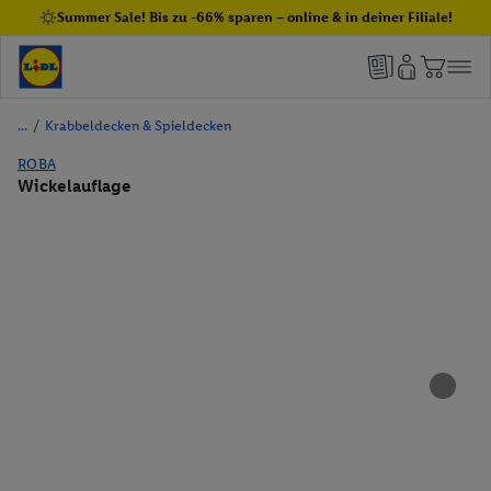
Summer Sale! Bis zu -66% sparen – online & in deiner Filiale!
/
Krabbeldecken & Spieldecken
ROBA
Wickelauflage