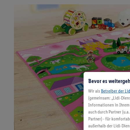
Bevor es weitergeh
Wir als
Betreiber der Li
(gemeinsam: „Lidl-Diens
Informationen in Ihrem 
auch durch Partner (u.a
Partner) - für komforta
außerhalb der Lidl-Die