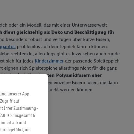
ich oder ein Modell, das mit einer Unterwasserwelt
h dient gleichzeitig als Deko und Beschäftigung für
ind besonders robust und verfügen über kurze Fasern,
ugautos
problemlos auf dem Teppich fahren können.
che rechteckig, allerdings gibt es inzwischen auch runde
st sich für jedes
Kinderzimmer
der passende Spielteppich
t eignen sich Spielteppiche allerdings nicht für die ganz
bbeln sind die robusten Polyamidfasern eher
sich in den ersten Tagen einzelne Fasern lösen, die dann
d genommen und verschluckt werden können.
 und unserer App
Zugriff auf
it Ihrer Zustimmung -
IAB TCF insgesamt
6
g innerhalb und
 durchgeführt, um