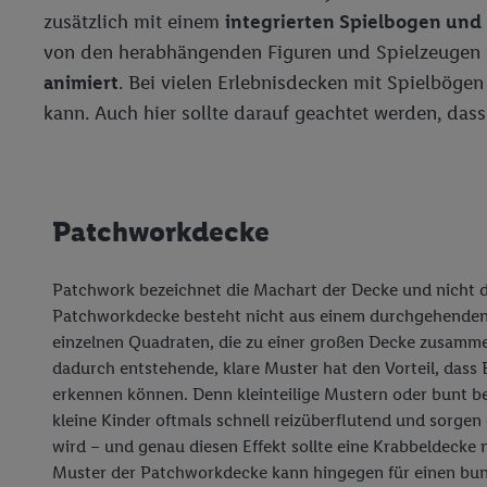
Adresse in gemeinsamer 
zusätzlich mit einem
integrierten Spielbogen und
Zudem erlauben Sie uns,
von den herabhängenden Figuren und Spielzeugen b
den Lidl-Diensten einzus
animiert
. Bei vielen Erlebnisdecken mit Spielbögen
Wenn das der Fall ist, g
kann. Auch hier sollte darauf geachtet werden, das
Kundenkonto-Referenz, 
verwenden, um Sie wied
Insbesondere können Sie
werden, damit wir Ihnen
Patchworkdecke
Nutzung der Utiq-Techno
widerrufen - jederzeit 
Telekommunikations-basi
Patchwork bezeichnet die Machart der Decke und nicht d
die Lidl-Dienste) wider
Patchworkdecke besteht nicht aus einem durchgehenden 
Durch einen Klick auf „
einzelnen Quadraten, die zu einer großen Decke zusam
„Zustimmen“ stimmen Si
dadurch entstehende, klare Muster hat den Vorteil, dass
genannten Partner zu. W
erkennen können. Denn kleinteilige Mustern oder bunt b
jederzeit mit Wirkung f
kleine Kinder oftmals schnell reizüberflutend und sorgen
finden Sie hier.
Unter „A
wird – und genau diesen Effekt sollte eine Krabbeldecke n
nachfolgend schlagwort
Muster der Patchworkdecke kann hingegen für einen bun