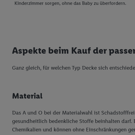
Erfolgsmessung:
Kinderzimmer sorgen, ohne das Baby zu überfordern.
Gewährleistung der Sic
Anzeige von Werbung un
Verknüpfung verschiede
Messung des Erfolgs v
Technologie für digital
Verwendung genauer 
Aspekte beim Kauf der pass
Zugriff auf Informa
Zielgruppen durch 
Ganz gleich, für welchen Typ Decke sich entschiede
reduzierter Daten 
Auswahl personalisi
Liste der Partner
Material
Das A und O bei der Materialwahl ist Schadstofffre
gesundheitlich bedenkliche Stoffe beinhalten darf.
Chemikalien und können ohne Einschränkungen gen