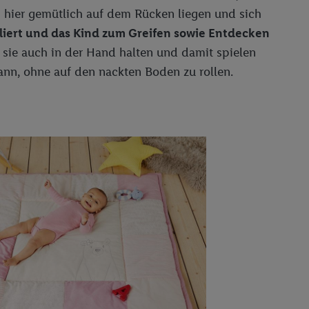
en hier gemütlich auf dem Rücken liegen und sich
 Utiq-Technologie in
liert und das Kind zum Greifen sowie Entdecken
 Sie verfügbar ist.
d sie auch in der Hand halten und damit spielen
dresse und einer
ann, ohne auf den nackten Boden zu rollen.
en diese Kennung
nsten zu erfassen.
 von Dritten betrieben
gung speziell zur
ung generell zu
en“/„Nutzung der
inwilligung (nur für
von Utiq
.
ch einen Klick auf
ndung sämtlicher
t, Ihre Einwilligung
ngen
.
Die Impressen
as gilt auch für die
B TCF für Werbung und