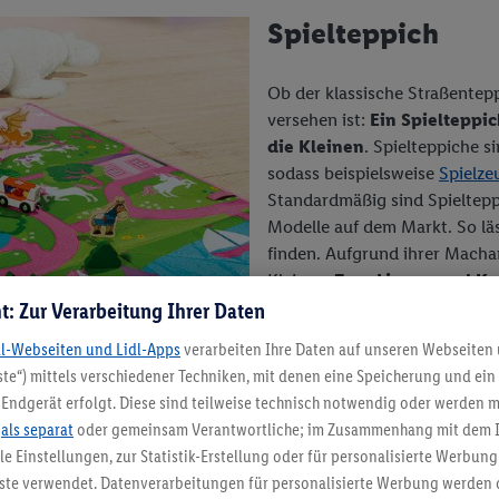
Spielteppich
Ob der klassische Straßentepp
versehen ist:
Ein Spielteppic
die Kleinen
. Spielteppiche s
sodass beispielsweise
Spielze
Standardmäßig sind Spielteppi
Modelle auf dem Markt. So läs
finden. Aufgrund ihrer Machar
Kleinen:
Zum Liegen und Kra
unangenehm
. Zudem können 
t: Zur Verarbeitung Ihrer Daten
von den Kindern in den Mun
dl-Webseiten und Lidl-Apps
verarbeiten Ihre Daten auf unseren Webseiten
te“) mittels verschiedener Techniken, mit denen eine Speicherung und ein 
Endgerät erfolgt. Diese sind teilweise technisch notwendig oder werden m
.
als separat
oder gemeinsam Verantwortliche; im Zusammenhang mit dem 
ble Einstellungen, zur Statistik-Erstellung oder für personalisierte Werbun
nste verwendet. Datenverarbeitungen für personalisierte Werbung werden