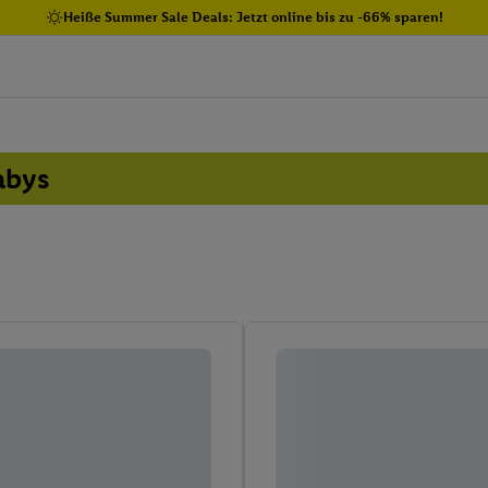
Heiße Summer Sale Deals: Jetzt online bis zu -66% sparen!
abys