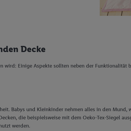
herheit, Verhinderung und Aufdeckung von Betrug und Fehlerbehebung, Be
d Inhalten, Abgleichung und Kombination von Daten aus unterschiedlich
ner Endgeräte, Identifikation von Geräten anhand automatisch übermittel
on Werbekampagnen durch TTD und Nutzung der Telekommunikations-basie
es Marketing, sowie:
Standortdaten. Erstellung von Profilen für personalisierte Werbung. Spe
enden Decke
tionen auf einem Endgerät. Entwicklung und Verbesserung der Angebote. 
Statistiken oder Kombinationen von Daten aus verschiedenen Quellen. V
n wird: Einige Aspekte sollten neben der Funktionalität
zur Auswahl von Werbeanzeigen. Messung der Werbeleistung. Verwendung v
erter Werbung.
 (Lieferanten)
iheit. Babys und Kleinkinder nehmen alles in den Mund, 
 Decken, die beispielsweise mit dem Oeko-Tex-Siegel ausg
utzt werden.