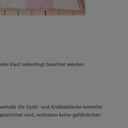
reitstellung und
en Quellen,
ter Informationen,
rten Utiq-
ichern von oder
Analyse von
erwendung
 beim Kauf unbedingt beachtet werden.
on Profilen zur
weshalb die Spiel- und Krabbeldecke keinerlei
ezeichnet sind, enthalten keine gefährlichen