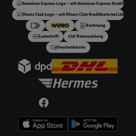
technischen Sicherung und Optimierung dieser Werbeausspielungen
Sofern Sie hier Ihre Zustimmung dazu erteilen und danach ein Lidl P
erstellen bzw. sich in Ihr bestehendes Lidl Plus-Konto einloggen, ka
Rechnung
hinaus auch Ihre dort angegebene E-Mail-Adresse von uns in gemei
Verantwortlichkeit mit einem der oben genannten Partner verwende
Lastschrift
Lidl Ratenzahlung
daraus eine spezielle Online-Kennung zu erstellen (die sogenannte EU
Geschenkkarte
sodann ähnlich wie die sogleich beschriebene Utiq-Kennung verwen
um Sie in von Dritten betriebenen Diensten zu erkennen und Ihnen p
Werbung auszuspielen. Hierzu wird von uns und einem der anderen 
genannten Partner auch Ihre in einen Hashwert umgewandelte E-Mail
gemeinsamer Verantwortlichkeit verarbeitet.
Zudem erlauben Sie uns, der Utiq SA/NV („Utiq“) und
Ihrem
Telekommunikationsnetzbetreiber
, die Utiq-Technologie in den
Diensten einzusetzen. Utiq prüft zunächst anhand Ihrer IP-Adresse, o
Technologie für Sie verfügbar ist. Wenn das der Fall ist, gibt Utiq Ihr
an Ihren Netzbetreiber weiter, der anhand der IP-Adresse und einer
Referenz, wie z.B. Ihrer Mobilfunknummer, eine Kennung für Utiq erste
werden diese Kennung verwenden, um Sie wiederzuerkennen und Er
über Ihr Nutzungsverhalten in den Lidl-Diensten zu erfassen. Insbes