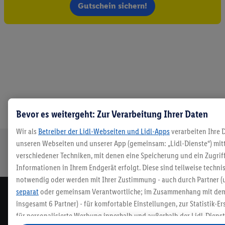
Gutschein sichern!
Bevor es weitergeht: Zur Verarbeitung Ihrer Daten
Wir als
Betreiber der Lidl-Webseiten und Lidl-Apps
verarbeiten Ihre 
unseren Webseiten und unserer App (gemeinsam: „Lidl-Dienste“) mit
Sichere
Kostenlose
Rückgabefrist
Lieferung an
verschiedener Techniken, mit denen eine Speicherung und ein Zugrif
Bestellung
Retoure
von 30 Tagen
Packstation
Informationen in Ihrem Endgerät erfolgt. Diese sind teilweise techni
notwendig oder werden mit Ihrer Zustimmung - auch durch Partner (
separat
oder gemeinsam Verantwortliche; im Zusammenhang mit dem
Newsletter
insgesamt
6
Partner) - für komfortable Einstellungen, zur Statistik-E
Melde dich zum Lidl Newsletter an & sichere dir dein
für personalisierte Werbung innerhalb und außerhalb der Lidl-Diens
Willkommensgeschenk⁷!