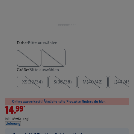
Farbe:
Bitte auswählen
Größe:
Bitte auswählen
XS(32/34)
S(36/38)
M(40/42)
L(44/46)
Online ausverkauft! Ähnliche tolle Produkte findest du hier.
14.99*
inkl. MwSt. zzgl.
Lieferung