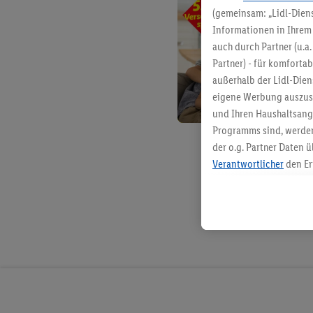
(gemeinsam: „Lidl-Diens
Informationen in Ihrem 
auch durch Partner (u.a
Partner) - für komforta
außerhalb der Lidl-Die
eigene Werbung auszust
und Ihren Haushaltsang
Programms sind, werden
der o.g. Partner Daten ü
Verantwortlicher
den Er
Die Erstellung personal
angereicherten Profilen
Kaufverhalten in den Li
genauen Standortdaten)
und/ oder dem Zugriff 
Segmenten). Im Zusamme
Erfolgsmessung der Wer
Sicherung und Optimie