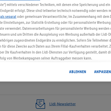
te“) mittels verschiedener Techniken, mit denen eine Speicherung und ein 
5.95 € Versand spa
Endgerät erfolgt. Diese sind teilweise technisch notwendig oder werden m
Jetzt zum Newsletter anmel
.
als separat
oder gemeinsam Verantwortliche; im Zusammenhang mit dem 
ble Einstellungen, zur Statistik-Erstellung oder für personalisierte Werbun
nste verwendet. Datenverarbeitungen für personalisierte Werbung werden
Gutschein sichern!
euern und um Dritten die Ausspielung von Werbung außerhalb der Lidl-Di
ehörigen zugeordneten Endgeräte zu ermöglichen. Sofern Sie Teilnehmer de
 für diese Zwecke auch Daten aus Ihrem Filial-Kaufverhalten verarbeitet
ber Ihr Kaufverhalten in den Lidl-Diensten zur Verfügung gestellt, damit di
folg von Werbekampagnen seiner Auftraggeber messen kann.
isierter Werbung basiert auf der Generierung von auch mit Daten von and
. Dies umfasst die Zusammenführung von Daten (z.B. über Ihre Nutzung der 
ABLEHNEN
ANPASSEN
dl-Diensten, Informationen aus Ihrem Kundenkonto - z.B. Alter oder Geschl
 auch über verschiedene Endgeräte und Lidl-Dienste hinweg einschließli
auf Informationen auf Ihren Endgeräten zur Erstellung von Zielgruppen (
nhang mit dem Ausspielen dieser Werbung erfolgen Verarbeitungen auch
bung, zur Zielgruppenforschung, zur Entwicklung von Angeboten sowie z
Lidl-Newsletter
rung dieser Werbeausspielungen.