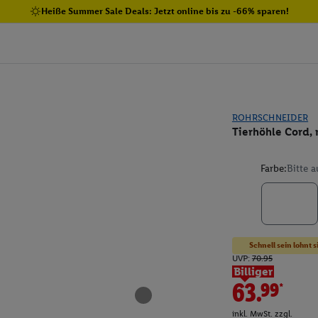
Heiße Summer Sale Deals: Jetzt online bis zu -66% sparen!
ROHRSCHNEIDER
Tierhöhle Cord,
Farbe:
Bitte 
Schnell sein lohnt s
UVP:
70.95
Billiger
63.99*
inkl. MwSt. zzgl.