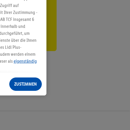
Zugriff auf
ren³²ᵃ
it Ihrer Zustimmung -
den
IAB TCF insgesamt
6
g innerhalb und
 durchgeführt, um
enste über die Ihnen
s Lidl Plus-
. Zudem werden einem
eser als
eigenständig
eren Diensten
Lidl-Dienste, Ihr
ZUSTIMMEN
echt - sowie Ihre
ch dem Speichern von
sogenannten
 zur Leistungs-/
ur technischen