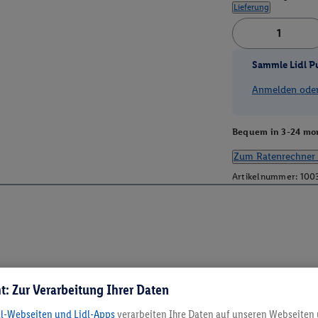
Lieferung
Sammle Lidl P
Anmelden oder 
Bequem in 3-24 mon
Zum Ratenrechner 
Artikelnummer:
100
t: Zur Verarbeitung Ihrer Daten
dl-Webseiten und Lidl-Apps
verarbeiten Ihre Daten auf unseren Webseiten