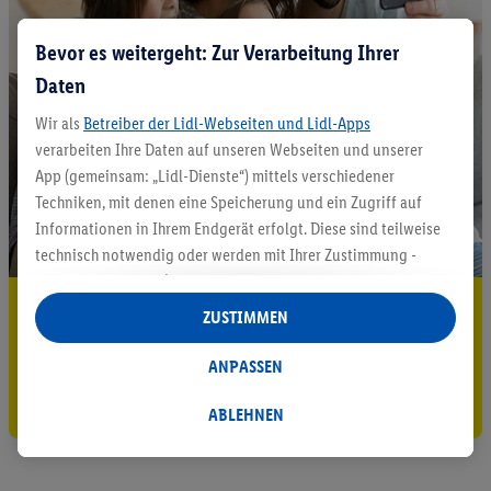
Bevor es weitergeht: Zur Verarbeitung Ihrer
Daten
Wir als
Betreiber der Lidl-Webseiten und Lidl-Apps
verarbeiten Ihre Daten auf unseren Webseiten und unserer
App (gemeinsam: „Lidl-Dienste“) mittels verschiedener
Techniken, mit denen eine Speicherung und ein Zugriff auf
Informationen in Ihrem Endgerät erfolgt. Diese sind teilweise
technisch notwendig oder werden mit Ihrer Zustimmung -
auch durch Partner (u.a.
als separat
oder gemeinsam
5.95 € Versand sparen³²ᵃ
Verantwortliche; im Zusammenhang mit dem IAB TCF
ZUSTIMMEN
insgesamt
6
Partner) - für komfortable Einstellungen, zur
Jetzt zum Newsletter anmelden
Statistik-Erstellung oder für personalisierte Werbung
ANPASSEN
innerhalb und außerhalb der Lidl-Dienste verwendet.
Gutschein sichern!
Datenverarbeitungen für personalisierte Werbung werden
ABLEHNEN
durchgeführt, um eigene Werbung auszusteuern und um
Dritten die Ausspielung von Werbung außerhalb der Lidl-