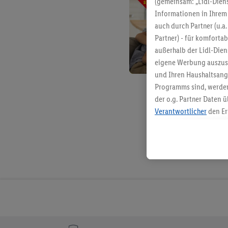
(gemeinsam: „Lidl-Diens
Informationen in Ihrem 
auch durch Partner (u.a
Partner) - für komforta
außerhalb der Lidl-Die
eigene Werbung auszust
und Ihren Haushaltsang
Programms sind, werden
der o.g. Partner Daten ü
Verantwortlicher
den Er
Die Erstellung personal
angereicherten Profilen
Kaufverhalten in den Li
genauen Standortdaten)
und/ oder dem Zugriff 
Segmenten). Im Zusamme
Erfolgsmessung der Wer
Sicherung und Optimie
Sofern Sie hier Ihre Zus