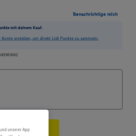
Benachrichtige mich
unkte mit deinem Kauf.
Konto erstellen, um direkt Lidl Punkte zu sammeln.
383161002
 und unserer App
ren³²ᵃ