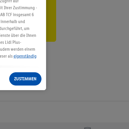
Zugriff auf
it Ihrer Zustimmung -
den
IAB TCF insgesamt
6
g innerhalb und
 durchgeführt, um
enste über die Ihnen
s Lidl Plus-
. Zudem werden einem
eser als
eigenständig
eren Diensten
Lidl-Dienste, Ihr
ZUSTIMMEN
echt - sowie Ihre
ch dem Speichern von
sogenannten
 zur Leistungs-/
ur technischen
n Ihr bestehendes Lidl