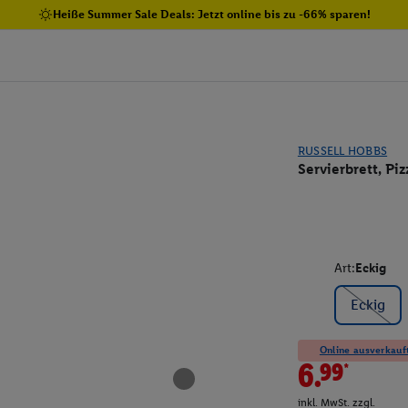
Heiße Summer Sale Deals: Jetzt online bis zu -66% sparen!
RUSSELL HOBBS
Servierbrett, Piz
Art:
Eckig
Eckig
Online ausverkauft
6.99*
inkl. MwSt. zzgl.