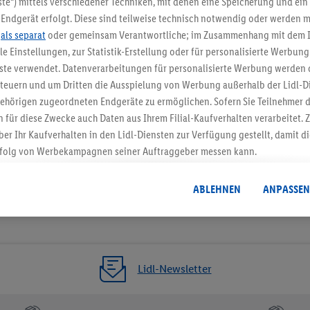
te“) mittels verschiedener Techniken, mit denen eine Speicherung und ein 
Endgerät erfolgt. Diese sind teilweise technisch notwendig oder werden m
Jetzt zum Newsletter anmel
.
als separat
oder gemeinsam Verantwortliche; im Zusammenhang mit dem 
ble Einstellungen, zur Statistik-Erstellung oder für personalisierte Werbun
Gutschein sichern!
nste verwendet. Datenverarbeitungen für personalisierte Werbung werden
euern und um Dritten die Ausspielung von Werbung außerhalb der Lidl-Di
ehörigen zugeordneten Endgeräte zu ermöglichen. Sofern Sie Teilnehmer de
 für diese Zwecke auch Daten aus Ihrem Filial-Kaufverhalten verarbeitet
ber Ihr Kaufverhalten in den Lidl-Diensten zur Verfügung gestellt, damit di
folg von Werbekampagnen seiner Auftraggeber messen kann.
isierter Werbung basiert auf der Generierung von auch mit Daten von and
. Dies umfasst die Zusammenführung von Daten (z.B. über Ihre Nutzung der 
ABLEHNEN
ANPASSEN
dl-Diensten, Informationen aus Ihrem Kundenkonto - z.B. Alter oder Geschl
 auch über verschiedene Endgeräte und Lidl-Dienste hinweg einschließli
auf Informationen auf Ihren Endgeräten zur Erstellung von Zielgruppen (
nhang mit dem Ausspielen dieser Werbung erfolgen Verarbeitungen auch
bung, zur Zielgruppenforschung, zur Entwicklung von Angeboten sowie z
Lidl-Newsletter
rung dieser Werbeausspielungen.
timmung dazu erteilen und danach ein Lidl Plus-Konto erstellen bzw. sich i