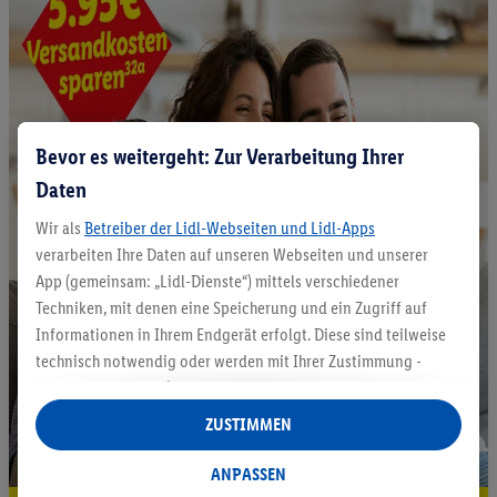
Bevor es weitergeht: Zur Verarbeitung Ihrer
Daten
Wir als
Betreiber der Lidl-Webseiten und Lidl-Apps
verarbeiten Ihre Daten auf unseren Webseiten und unserer
App (gemeinsam: „Lidl-Dienste“) mittels verschiedener
Techniken, mit denen eine Speicherung und ein Zugriff auf
Informationen in Ihrem Endgerät erfolgt. Diese sind teilweise
technisch notwendig oder werden mit Ihrer Zustimmung -
auch durch Partner (u.a.
als separat
oder gemeinsam
Verantwortliche; im Zusammenhang mit dem IAB TCF
ZUSTIMMEN
insgesamt
6
Partner) - für komfortable Einstellungen, zur
Statistik-Erstellung oder für personalisierte Werbung
ANPASSEN
innerhalb und außerhalb der Lidl-Dienste verwendet.