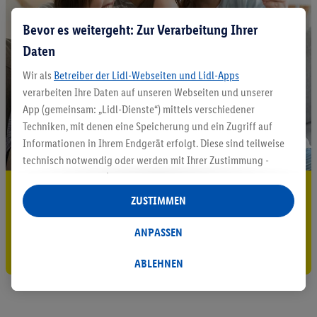
Bevor es weitergeht: Zur Verarbeitung Ihrer
Daten
Wir als
Betreiber der Lidl-Webseiten und Lidl-Apps
verarbeiten Ihre Daten auf unseren Webseiten und unserer
App (gemeinsam: „Lidl-Dienste“) mittels verschiedener
Techniken, mit denen eine Speicherung und ein Zugriff auf
Informationen in Ihrem Endgerät erfolgt. Diese sind teilweise
technisch notwendig oder werden mit Ihrer Zustimmung -
auch durch Partner (u.a.
als separat
oder gemeinsam
5.95 € Versand sparen³²ᵃ
Verantwortliche; im Zusammenhang mit dem IAB TCF
ZUSTIMMEN
insgesamt
6
Partner) - für komfortable Einstellungen, zur
Jetzt zum Newsletter anmelden
Statistik-Erstellung oder für personalisierte Werbung
ANPASSEN
innerhalb und außerhalb der Lidl-Dienste verwendet.
Gutschein sichern!
Datenverarbeitungen für personalisierte Werbung werden
ABLEHNEN
durchgeführt, um eigene Werbung auszusteuern und um
Dritten die Ausspielung von Werbung außerhalb der Lidl-
Dienste über die Ihnen und Ihren Haushaltsangehörigen