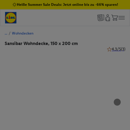
Heiße Summer Sale Deals: Jetzt online bis zu -66% sparen!
/
Wohndecken
Sansibar Wohndecke, 150 x 200 cm
4.3/5
(3)
4.3 von 5 St