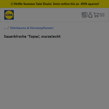
Heiße Summer Sale Deals: Jetzt online bis zu -66% sparen!
/
Obstbäume & Gemüsepflanzen
Sauerkirsche 'Topas', wurzelecht