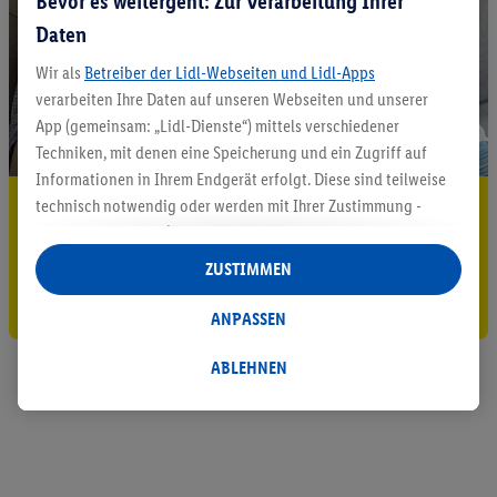
Bevor es weitergeht: Zur Verarbeitung Ihrer
Daten
Wir als
Betreiber der Lidl-Webseiten und Lidl-Apps
verarbeiten Ihre Daten auf unseren Webseiten und unserer
App (gemeinsam: „Lidl-Dienste“) mittels verschiedener
Techniken, mit denen eine Speicherung und ein Zugriff auf
Informationen in Ihrem Endgerät erfolgt. Diese sind teilweise
5.95 € Versand sparen³²ᵃ
technisch notwendig oder werden mit Ihrer Zustimmung -
auch durch Partner (u.a.
als separat
oder gemeinsam
Jetzt zum Newsletter anmelden
Verantwortliche; im Zusammenhang mit dem IAB TCF
ZUSTIMMEN
insgesamt
6
Partner) - für komfortable Einstellungen, zur
Gutschein sichern!
Statistik-Erstellung oder für personalisierte Werbung
ANPASSEN
innerhalb und außerhalb der Lidl-Dienste verwendet.
Datenverarbeitungen für personalisierte Werbung werden
ABLEHNEN
durchgeführt, um eigene Werbung auszusteuern und um
Dritten die Ausspielung von Werbung außerhalb der Lidl-
Dienste über die Ihnen und Ihren Haushaltsangehörigen
zugeordneten Endgeräte zu ermöglichen. Sofern Sie