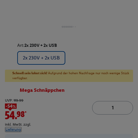
Art:
2x 230V + 2x USB
2x 230V + 2x USB
Schnell sein lohnt sich!
Aufgrund der hohen Nachfrage nur noch wenige Stück
verfügbar.
Mega Schnäppchen
UVP:
119.99
-54%
54.98*
inkl. MwSt. zzgl.
Lieferung