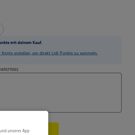
unkte mit deinem Kauf.
Konto erstellen, um direkt Lidl Punkte zu sammeln.
367077002
 und unserer App