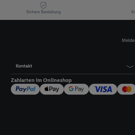
Plus-Konto einloggen, 
Sichere Bestellung
K
Verantwortlichkeit mit
zu erstellen (die sogen
können, um Sie in von 
Hierzu wird von uns un
Melde 
Adresse in gemeinsamer 
Zudem erlauben Sie uns,
den Lidl-Diensten einzus
Wenn das der Fall ist, g
Kontakt
Kundenkonto-Referenz, 
verwenden, um Sie wied
Zahlarten im Onlineshop
Insbesondere können Sie
werden, damit wir Ihnen
Nutzung der Utiq-Techno
widerrufen - jederzeit 
Telekommunikations-basi
die Lidl-Dienste) wider
Durch einen Klick auf „