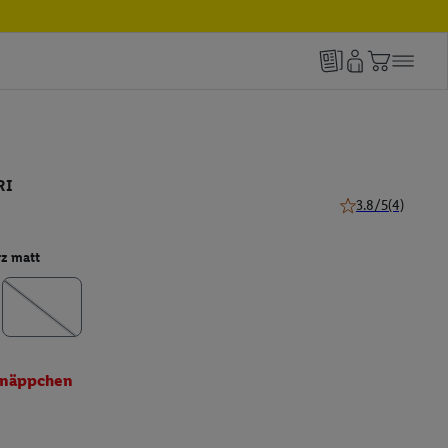
RI
3.8/5
(4)
3.8 von 5 Sternen
z matt
näppchen