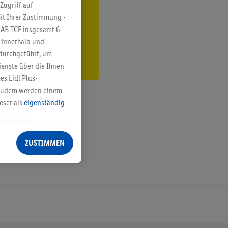
ren³²ᵃ
Zugriff auf
it Ihrer Zustimmung -
den
IAB TCF insgesamt
6
g innerhalb und
 durchgeführt, um
enste über die Ihnen
s Lidl Plus-
. Zudem werden einem
eser als
eigenständig
eren Diensten
Lidl-Dienste, Ihr
ZUSTIMMEN
echt - sowie Ihre
ch dem Speichern von
sogenannten
 zur Leistungs-/
ur technischen
n Ihr bestehendes Lidl