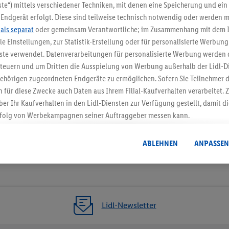
5.95 € Versand spa
te“) mittels verschiedener Techniken, mit denen eine Speicherung und ein 
Endgerät erfolgt. Diese sind teilweise technisch notwendig oder werden m
Jetzt zum Newsletter anmel
.
als separat
oder gemeinsam Verantwortliche; im Zusammenhang mit dem 
ble Einstellungen, zur Statistik-Erstellung oder für personalisierte Werbun
Gutschein sichern!
nste verwendet. Datenverarbeitungen für personalisierte Werbung werden
euern und um Dritten die Ausspielung von Werbung außerhalb der Lidl-Di
ehörigen zugeordneten Endgeräte zu ermöglichen. Sofern Sie Teilnehmer de
 für diese Zwecke auch Daten aus Ihrem Filial-Kaufverhalten verarbeitet
ber Ihr Kaufverhalten in den Lidl-Diensten zur Verfügung gestellt, damit di
folg von Werbekampagnen seiner Auftraggeber messen kann.
isierter Werbung basiert auf der Generierung von auch mit Daten von and
. Dies umfasst die Zusammenführung von Daten (z.B. über Ihre Nutzung der 
ABLEHNEN
ANPASSEN
dl-Diensten, Informationen aus Ihrem Kundenkonto - z.B. Alter oder Geschl
 auch über verschiedene Endgeräte und Lidl-Dienste hinweg einschließli
auf Informationen auf Ihren Endgeräten zur Erstellung von Zielgruppen (
nhang mit dem Ausspielen dieser Werbung erfolgen Verarbeitungen auch
bung, zur Zielgruppenforschung, zur Entwicklung von Angeboten sowie z
Lidl-Newsletter
rung dieser Werbeausspielungen.
timmung dazu erteilen und danach ein Lidl Plus-Konto erstellen bzw. sich i