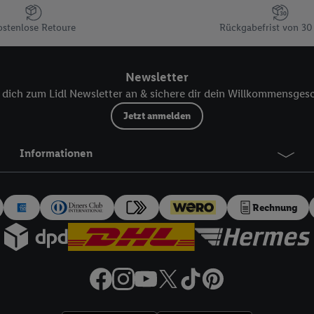
kann darüber hinaus auch Ihre dort angegebene E-Mail-Adresse von uns i
ostenlose Retoure
Rückgabefrist von 30
 einem der oben genannten Partner verwendet werden, um daraus eine spe
annte EUID), die wir sodann ähnlich wie die sogleich beschriebene Utiq-
Dritten betriebenen Diensten zu erkennen und Ihnen personalisierte Werb
Newsletter
d einem der anderen oben genannten Partner auch Ihre in einen Hashwert
dich zum Lidl Newsletter an & sichere dir dein Willkommensges
Verantwortlichkeit verarbeitet.
 der Utiq SA/NV („Utiq“) und Ihrem
Telekommunikationsnetzbetreiber
, die
Jetzt anmelden
etzen. Utiq prüft zunächst anhand Ihrer IP-Adresse, ob die Technologie für
ibt Utiq Ihre IP-Adresse an Ihren Netzbetreiber weiter, der anhand der IP-A
Informationen
wie z.B. Ihrer Mobilfunknummer, eine Kennung für Utiq erstellt. Wir werd
erzuerkennen und Erkenntnisse über Ihr Nutzungsverhalten in den Lidl-Die
 mittels dieser Technologie auch auf Diensten wiedererkannt werden, die
Rechnung
 dort personalisierte Werbung ausspielen können. Sie können Ihre Einwilli
logie - zusätzlich zur weiter unten erläuterten Möglichkeit, Ihre Einwillig
auch über
das Datenschutzportal von Utiq („consenthub“)
oder über „Anpass
erten Utiq-Technologie für digitales Marketing“ am unteren Ende dieser E
rufen. Weitere Informationen finden Sie in den
Datenschutzbestimmungen 
Ablehnen“ können Sie nur den Einsatz notwendiger Techniken zulassen. Dur