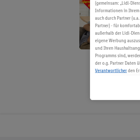
(gemeinsam: „Lidl-Diens
Informationen in Ihrem 
auch durch Partner (u.a
Partner) - für komforta
außerhalb der Lidl-Die
eigene Werbung auszust
und Ihren Haushaltsang
Programms sind, werden
der o.g. Partner Daten ü
Verantwortlicher
den Er
Die Erstellung personal
angereicherten Profilen
Kaufverhalten in den Li
genauen Standortdaten)
und/ oder dem Zugriff 
Segmenten). Im Zusamme
Erfolgsmessung der Wer
Sicherung und Optimie
Sofern Sie hier Ihre Zus