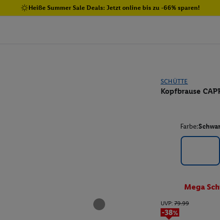
Heiße Summer Sale Deals: Jetzt online bis zu -66% sparen!
SCHÜTTE
Kopfbrause CAP
Farbe:
Schwar
Mega Sch
UVP:
79.99
-38%