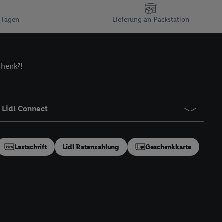
n gemeinsamer
 Tagen
Lieferung an Packstation
zielle Online-Kennung
Kennung verwenden
ung auszuspielen.
 umgewandelte E-Mail-
chenk⁷!
 Utiq-Technologie in
 Sie verfügbar ist.
dresse und einer
Lidl Connect
en diese Kennung
nsten zu erfassen.
 von Dritten betrieben
Lastschrift
Lidl Ratenzahlung
Geschenkkarte
gung speziell zur
ung generell zu
en“/„Nutzung der
inwilligung (nur für
von Utiq
.
ch einen Klick auf