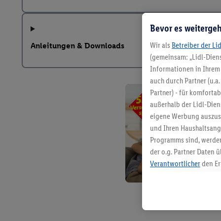
Bevor es weitergeh
Wir als
Betreiber der Li
Anleitungen & Downloads
(gemeinsam: „Lidl-Diens
Informationen in Ihrem 
auch durch Partner (u.a
Partner) - für komforta
außerhalb der Lidl-Die
eigene Werbung auszust
und Ihren Haushaltsang
Programms sind, werden
der o.g. Partner Daten ü
Verantwortlicher
den Er
Die Erstellung personal
angereicherten Profilen
Kaufverhalten in den Li
genauen Standortdaten)