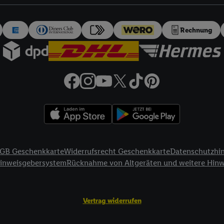
auch über
das Datenschutzportal von Utiq („consenthub“)
oder über „Anpass
erten Utiq-Technologie für digitales Marketing“ am unteren Ende dieser E
rufen. Weitere Informationen finden Sie in den
Datenschutzbestimmungen 
Rechnung
Ablehnen“ können Sie nur den Einsatz notwendiger Techniken zulassen. Dur
e allen Verarbeitungen zu sämtlichen vorgenannten Zwecken unter Einbi
eitere Informationen, auch zur Speicherdauer der Daten und zu Ihrem Rech
ür die Zukunft zu widerrufen, finden Sie in unseren
Datenschutzbestimmu
npassen“ können Sie einzelne Verwendungszwecke oder Partner zulassen; d
artig benannten Zwecke und Funktionen im Rahmen des Einsatzes des IA
herheit, Verhinderung und Aufdeckung von Betrug und Fehlerbehebung, Be
d Inhalten, Abgleichung und Kombination von Daten aus unterschiedlich
ner Endgeräte, Identifikation von Geräten anhand automatisch übermittel
GB Geschenkkarte
Widerrufsrecht Geschenkkarte
Datenschutzhi
on Werbekampagnen durch TTD und Nutzung der Telekommunikations-basie
Hinweisgebersystem
Rücknahme von Altgeräten und weitere Hin
es Marketing, sowie:
Standortdaten. Erstellung von Profilen für personalisierte Werbung. Spe
Vertrag widerrufen
tionen auf einem Endgerät. Entwicklung und Verbesserung der Angebote. 
Statistiken oder Kombinationen von Daten aus verschiedenen Quellen. V