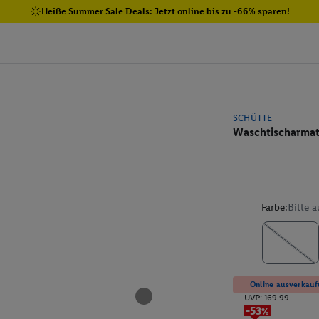
Heiße Summer Sale Deals: Jetzt online bis zu -66% sparen!
SCHÜTTE
Waschtischarmat
Farbe:
Bitte 
Online ausverkauft
UVP:
169.99
-53%