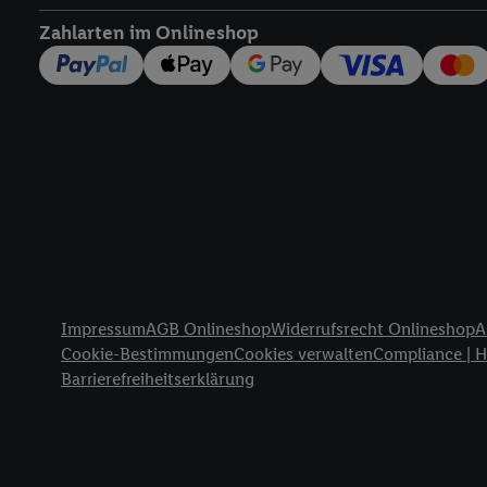
widerrufen - jederzeit 
Zahlarten im Onlineshop
Telekommunikations-basi
die Lidl-Dienste) wider
Durch einen Klick auf „
„Zustimmen“ stimmen Si
genannten Partner zu. W
jederzeit mit Wirkung f
finden Sie hier.
Unter „A
nachfolgend schlagwort
Erfolgsmessung:
Gewährleistung der Sic
Anzeige von Werbung un
Rechtliche Informationen
Verknüpfung verschiede
Impressum
AGB Onlineshop
Widerrufsrecht Onlineshop
A
Messung des Erfolgs v
Cookie-Bestimmungen
Cookies verwalten
Compliance | 
Technologie für digital
Barrierefreiheitserklärung
Verwendung genauer 
Zugriff auf Informa
Zielgruppen durch 