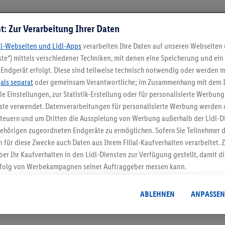
t: Zur Verarbeitung Ihrer Daten
dl-Webseiten und Lidl-Apps
verarbeiten Ihre Daten auf unseren Webseiten
te“) mittels verschiedener Techniken, mit denen eine Speicherung und ein 
Endgerät erfolgt. Diese sind teilweise technisch notwendig oder werden m
.
als separat
oder gemeinsam Verantwortliche; im Zusammenhang mit dem 
ble Einstellungen, zur Statistik-Erstellung oder für personalisierte Werbun
nste verwendet. Datenverarbeitungen für personalisierte Werbung werden
5.95 € Versand spa
euern und um Dritten die Ausspielung von Werbung außerhalb der Lidl-Di
Jetzt zum Newsletter anmel
ehörigen zugeordneten Endgeräte zu ermöglichen. Sofern Sie Teilnehmer de
 für diese Zwecke auch Daten aus Ihrem Filial-Kaufverhalten verarbeitet
ber Ihr Kaufverhalten in den Lidl-Diensten zur Verfügung gestellt, damit di
Gutschein sichern!
folg von Werbekampagnen seiner Auftraggeber messen kann.
isierter Werbung basiert auf der Generierung von auch mit Daten von and
. Dies umfasst die Zusammenführung von Daten (z.B. über Ihre Nutzung der 
ABLEHNEN
ANPASSEN
dl-Diensten, Informationen aus Ihrem Kundenkonto - z.B. Alter oder Geschl
 auch über verschiedene Endgeräte und Lidl-Dienste hinweg einschließli