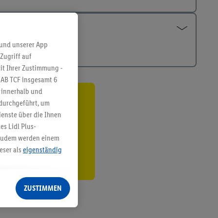
 und unserer App
Zugriff auf
it Ihrer Zustimmung -
IAB TCF insgesamt
6
g innerhalb und
 durchgeführt, um
ren³²ᵃ
enste über die Ihnen
den
s Lidl Plus-
. Zudem werden einem
eser als
eigenständig
eren Diensten
Lidl-Dienste, Ihr
ZUSTIMMEN
echt - sowie Ihre
ch dem Speichern von