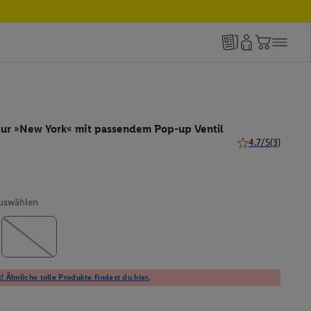
ur »New York« mit passendem Pop-up Ventil
4.7/5
(3)
4.7 von 5 Sternen
auswählen
! Ähnliche tolle Produkte findest du hier.