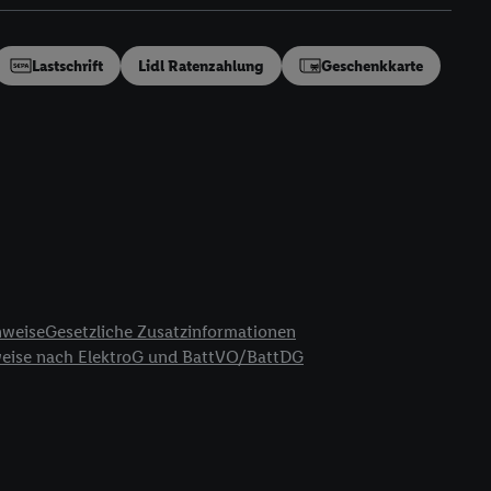
en“/„Nutzung der
inwilligung (nur für
von Utiq
.
Lastschrift
Lidl Ratenzahlung
Geschenkkarte
ch einen Klick auf
ndung sämtlicher
t, Ihre Einwilligung
ngen
.
Die Impressen
as gilt auch für die
B TCF für Werbung und
reitstellung und
en Quellen,
ter Informationen,
nweise
Gesetzliche Zusatzinformationen
rten Utiq-
weise nach ElektroG und BattVO/BattDG
ichern von oder
Analyse von
erwendung