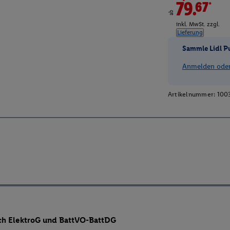
79.67*
ab
inkl. MwSt. zzgl.
Lieferung
Sammle Lidl P
Anmelden oder 
Artikelnummer:
100
ch ElektroG und BattVO-BattDG