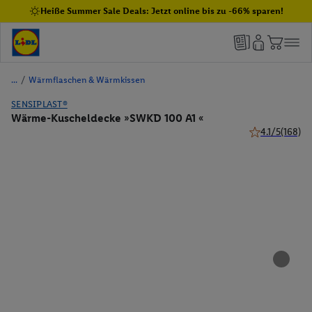
Heiße Summer Sale Deals: Jetzt online bis zu -66% sparen!
/
Wärmflaschen & Wärmkissen
SENSIPLAST®
Wärme-Kuscheldecke »SWKD 100 A1 «
4.1/5
(168)
4.1 von 5 Ster