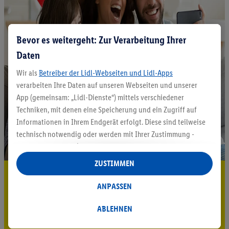
Bevor es weitergeht: Zur Verarbeitung Ihrer
Daten
Wir als
Betreiber der Lidl-Webseiten und Lidl-Apps
verarbeiten Ihre Daten auf unseren Webseiten und unserer
App (gemeinsam: „Lidl-Dienste“) mittels verschiedener
Techniken, mit denen eine Speicherung und ein Zugriff auf
Informationen in Ihrem Endgerät erfolgt. Diese sind teilweise
technisch notwendig oder werden mit Ihrer Zustimmung -
auch durch Partner (u.a.
als separat
oder gemeinsam
Verantwortliche; im Zusammenhang mit dem IAB TCF
ZUSTIMMEN
insgesamt
6
Partner) - für komfortable Einstellungen, zur
5.95 € Versand sparen³²ᵃ
Statistik-Erstellung oder für personalisierte Werbung
ANPASSEN
Jetzt zum Newsletter anmelden
innerhalb und außerhalb der Lidl-Dienste verwendet.
Datenverarbeitungen für personalisierte Werbung werden
ABLEHNEN
Gutschein sichern!
durchgeführt, um eigene Werbung auszusteuern und um