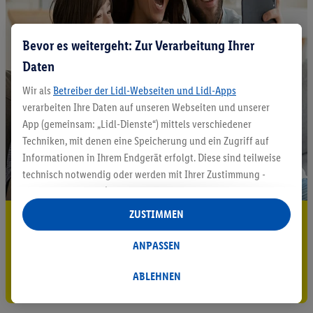
Bevor es weitergeht: Zur Verarbeitung Ihrer
Daten
Wir als
Betreiber der Lidl-Webseiten und Lidl-Apps
verarbeiten Ihre Daten auf unseren Webseiten und unserer
App (gemeinsam: „Lidl-Dienste“) mittels verschiedener
Techniken, mit denen eine Speicherung und ein Zugriff auf
Informationen in Ihrem Endgerät erfolgt. Diese sind teilweise
technisch notwendig oder werden mit Ihrer Zustimmung -
auch durch Partner (u.a.
als separat
oder gemeinsam
Verantwortliche; im Zusammenhang mit dem IAB TCF
ZUSTIMMEN
5.95 € Versand sparen³²ᵃ
insgesamt
6
Partner) - für komfortable Einstellungen, zur
Statistik-Erstellung oder für personalisierte Werbung
Jetzt zum Newsletter anmelden
ANPASSEN
innerhalb und außerhalb der Lidl-Dienste verwendet.
Datenverarbeitungen für personalisierte Werbung werden
ABLEHNEN
Gutschein sichern!
durchgeführt, um eigene Werbung auszusteuern und um
Dritten die Ausspielung von Werbung außerhalb der Lidl-