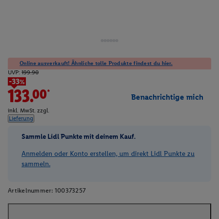
Online ausverkauft! Ähnliche tolle Produkte findest du hier.
UVP:
199.90
-33%
133.00*
Benachrichtige mich
inkl. MwSt. zzgl.
Lieferung
Sammle Lidl Punkte mit deinem Kauf.
Anmelden oder Konto erstellen, um direkt Lidl Punkte zu
sammeln.
Artikelnummer:
100373257