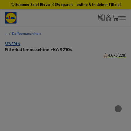
Summer Sale! Bis zu -66% sparen – online & in deiner Filiale!
/
Kaffeemaschinen
SEVERIN
Filterkaffeemaschine »KA 9210«
4.6/5
(228)
4.6 von 5 Stern