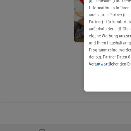
(gemeinsam: „Lidl-Diens
Informationen in Ihrem 
auch durch Partner (u.a
Partner) - für komforta
außerhalb der Lidl-Die
eigene Werbung auszust
und Ihren Haushaltsang
Programms sind, werden
der o.g. Partner Daten ü
Verantwortlicher
den Er
Die Erstellung personal
angereicherten Profilen
Kaufverhalten in den Li
genauen Standortdaten)
und/ oder dem Zugriff 
Segmenten). Im Zusamme
Erfolgsmessung der Wer
Sicherung und Optimie
Sofern Sie hier Ihre Zus