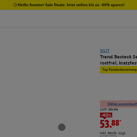
Heiße Summer Sale Deals: Jetzt online bis zu -66% sparen!
SILIT
Trend Besteck Se
rostfrei, kratzf
Top Kundenbewertung
Online ausverkauft
UVP:
89.99
-40%
53.88*
inkl. MwSt. zzgl.