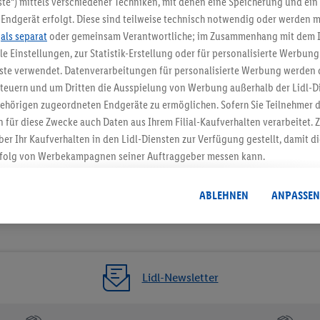
te“) mittels verschiedener Techniken, mit denen eine Speicherung und ein 
Endgerät erfolgt. Diese sind teilweise technisch notwendig oder werden m
Jetzt zum Newsletter anmel
.
als separat
oder gemeinsam Verantwortliche; im Zusammenhang mit dem 
ble Einstellungen, zur Statistik-Erstellung oder für personalisierte Werbun
Gutschein sichern!
nste verwendet. Datenverarbeitungen für personalisierte Werbung werden
euern und um Dritten die Ausspielung von Werbung außerhalb der Lidl-Di
ehörigen zugeordneten Endgeräte zu ermöglichen. Sofern Sie Teilnehmer de
 für diese Zwecke auch Daten aus Ihrem Filial-Kaufverhalten verarbeitet
ber Ihr Kaufverhalten in den Lidl-Diensten zur Verfügung gestellt, damit di
folg von Werbekampagnen seiner Auftraggeber messen kann.
isierter Werbung basiert auf der Generierung von auch mit Daten von and
. Dies umfasst die Zusammenführung von Daten (z.B. über Ihre Nutzung der 
ABLEHNEN
ANPASSEN
dl-Diensten, Informationen aus Ihrem Kundenkonto - z.B. Alter oder Geschl
 auch über verschiedene Endgeräte und Lidl-Dienste hinweg einschließli
auf Informationen auf Ihren Endgeräten zur Erstellung von Zielgruppen (
nhang mit dem Ausspielen dieser Werbung erfolgen Verarbeitungen auch
bung, zur Zielgruppenforschung, zur Entwicklung von Angeboten sowie z
Lidl-Newsletter
rung dieser Werbeausspielungen.
timmung dazu erteilen und danach ein Lidl Plus-Konto erstellen bzw. sich i