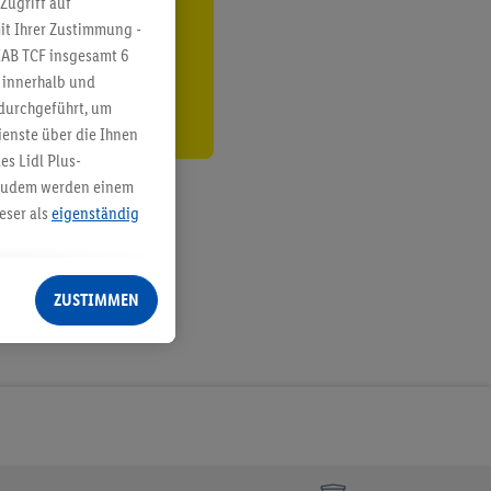
Zugriff auf
it Ihrer Zustimmung -
den
IAB TCF insgesamt
6
g innerhalb und
 durchgeführt, um
enste über die Ihnen
s Lidl Plus-
. Zudem werden einem
eser als
eigenständig
eren Diensten
Lidl-Dienste, Ihr
ZUSTIMMEN
echt - sowie Ihre
ch dem Speichern von
sogenannten
 zur Leistungs-/
ur technischen
n Ihr bestehendes Lidl