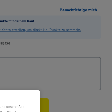
Benachrichtige mich
unkte mit deinem Kauf.
Konto erstellen, um direkt Lidl Punkte zu sammeln.
382456
 und unserer App
ren³²ᵃ