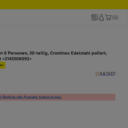
t 6 Personen, 30-teilig, Crominox Edelstahl poliert,
est »2145306092«
en
4.8/5
(27)
4.8 von 5 Sternen 
! Ähnliche tolle Produkte findest du hier.