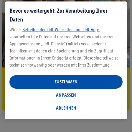
Bevor es weitergeht: Zur Verarbeitung Ihrer
Daten
Wir als
Betreiber der Lidl-Webseiten und Lidl-Apps
verarbeiten Ihre Daten auf unseren Webseiten und unserer
App (gemeinsam: „Lidl-Dienste“) mittels verschiedener
Techniken, mit denen eine Speicherung und ein Zugriff auf
Informationen in Ihrem Endgerät erfolgt. Diese sind teilweise
technisch notwendig oder werden mit Ihrer Zustimmung -
auch durch Partner (u.a.
als separat
oder gemeinsam
5.95 € Versand sparen³²ᵃ
Verantwortliche; im Zusammenhang mit dem IAB TCF
ZUSTIMMEN
insgesamt
6
Partner) - für komfortable Einstellungen, zur
Jetzt zum Newsletter anmelden
Statistik-Erstellung oder für personalisierte Werbung
ANPASSEN
Gutschein sichern!
innerhalb und außerhalb der Lidl-Dienste verwendet.
Datenverarbeitungen für personalisierte Werbung werden
ABLEHNEN
durchgeführt, um eigene Werbung auszusteuern und um
Dritten die Ausspielung von Werbung außerhalb der Lidl-
Dienste über die Ihnen und Ihren Haushaltsangehörigen