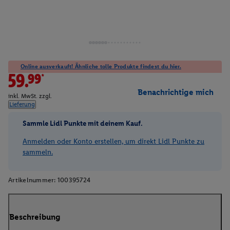
Online ausverkauft! Ähnliche tolle Produkte findest du hier.
59.99*
Benachrichtige mich
inkl. MwSt. zzgl.
Lieferung
Sammle Lidl Punkte mit deinem Kauf.
Anmelden oder Konto erstellen, um direkt Lidl Punkte zu
sammeln.
Artikelnummer:
100395724
Beschreibung