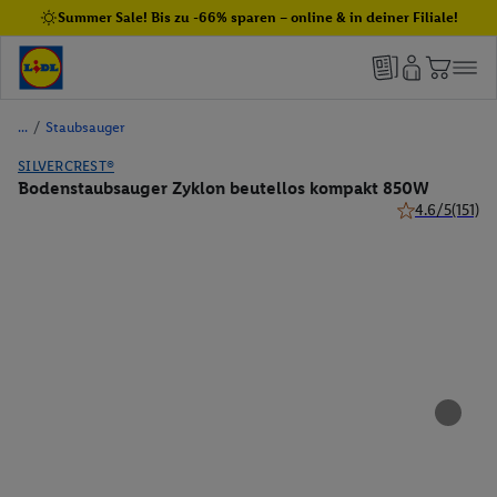
Summer Sale! Bis zu -66% sparen – online & in deiner Filiale!
/
Staubsauger
SILVERCREST®
Bodenstaubsauger Zyklon beutellos kompakt 850W
4.6/5
(151)
4.6 von 5 Ster