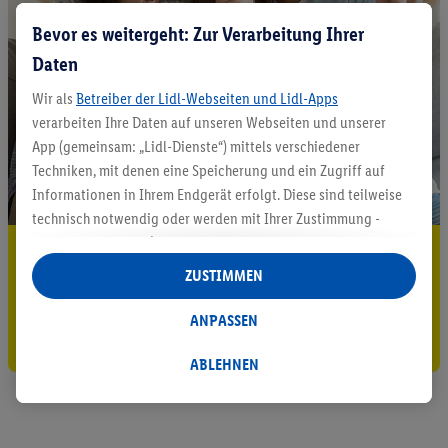
Bevor es weitergeht: Zur Verarbeitung Ihrer
Daten
Wir als
Betreiber der Lidl-Webseiten und Lidl-Apps
verarbeiten Ihre Daten auf unseren Webseiten und unserer
App (gemeinsam: „Lidl-Dienste“) mittels verschiedener
Techniken, mit denen eine Speicherung und ein Zugriff auf
Informationen in Ihrem Endgerät erfolgt. Diese sind teilweise
technisch notwendig oder werden mit Ihrer Zustimmung -
auch durch Partner (u.a.
als separat
oder gemeinsam
5.95 € Versand sparen³²ᵃ
Verantwortliche; im Zusammenhang mit dem IAB TCF
ZUSTIMMEN
Jetzt zum Newsletter anmelden
insgesamt
6
Partner) - für komfortable Einstellungen, zur
Statistik-Erstellung oder für personalisierte Werbung
ANPASSEN
Gutschein sichern!
innerhalb und außerhalb der Lidl-Dienste verwendet.
Datenverarbeitungen für personalisierte Werbung werden
ABLEHNEN
durchgeführt, um eigene Werbung auszusteuern und um
Dritten die Ausspielung von Werbung außerhalb der Lidl-
Dienste über die Ihnen und Ihren Haushaltsangehörigen