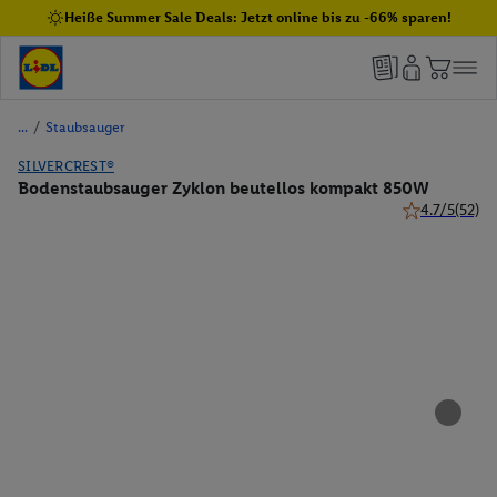
Heiße Summer Sale Deals: Jetzt online bis zu -66% sparen!
/
Staubsauger
SILVERCREST®
Bodenstaubsauger Zyklon beutellos kompakt 850W
4.7/5
(52)
4.7 von 5 Ste