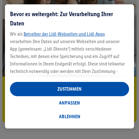
Bevor es weitergeht: Zur Verarbeitung Ihrer
Daten
Wir als
Betreiber der Lidl-Webseiten und Lidl-Apps
verarbeiten Ihre Daten auf unseren Webseiten und unserer
App (gemeinsam: „Lidl-Dienste“) mittels verschiedener
Techniken, mit denen eine Speicherung und ein Zugriff auf
Informationen in Ihrem Endgerät erfolgt. Diese sind teilweise
technisch notwendig oder werden mit Ihrer Zustimmung -
auch durch Partner (u.a.
als separat
oder gemeinsam
5.95 € Versand sparen³²ᵃ
Verantwortliche; im Zusammenhang mit dem IAB TCF
ZUSTIMMEN
insgesamt
6
Partner) - für komfortable Einstellungen, zur
Jetzt zum Newsletter anmelden
Statistik-Erstellung oder für personalisierte Werbung
ANPASSEN
innerhalb und außerhalb der Lidl-Dienste verwendet.
Gutschein sichern!
Datenverarbeitungen für personalisierte Werbung werden
ABLEHNEN
durchgeführt, um eigene Werbung auszusteuern und um
Dritten die Ausspielung von Werbung außerhalb der Lidl-
Dienste über die Ihnen und Ihren Haushaltsangehörigen