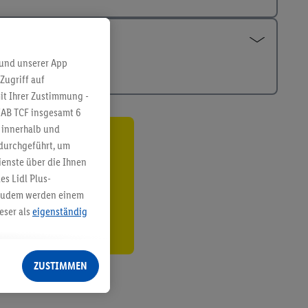
 und unserer App
Zugriff auf
it Ihrer Zustimmung -
IAB TCF insgesamt
6
g innerhalb und
 durchgeführt, um
ren³²ᵃ
enste über die Ihnen
den
s Lidl Plus-
. Zudem werden einem
eser als
eigenständig
eren Diensten
Lidl-Dienste, Ihr
ZUSTIMMEN
echt - sowie Ihre
ch dem Speichern von