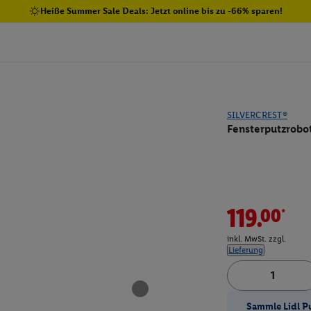
Heiße Summer Sale Deals: Jetzt online bis zu -66% sparen!
SILVERCREST®
Fensterputzrobo
119.00*
inkl. MwSt. zzgl.
Lieferung
Sammle Lidl P