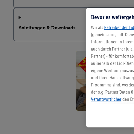
Bevor es weitergeh
Wir als
Betreiber der Li
Anleitungen & Downloads
(gemeinsam: „Lidl-Diens
Informationen in Ihrem 
auch durch Partner (u.a
Partner) - für komforta
außerhalb der Lidl-Die
eigene Werbung auszust
und Ihren Haushaltsang
Programms sind, werden
der o.g. Partner Daten ü
Verantwortlicher
den Er
Die Erstellung personal
angereicherten Profilen
Kaufverhalten in den Li
genauen Standortdaten)