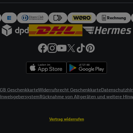
auch über
das Datenschutzportal von Utiq („consenthub“)
oder über „Anpass
erten Utiq-Technologie für digitales Marketing“ am unteren Ende dieser E
rufen. Weitere Informationen finden Sie in den
Datenschutzbestimmungen 
Rechnung
Ablehnen“ können Sie nur den Einsatz notwendiger Techniken zulassen. Dur
e allen Verarbeitungen zu sämtlichen vorgenannten Zwecken unter Einbi
eitere Informationen, auch zur Speicherdauer der Daten und zu Ihrem Rech
ür die Zukunft zu widerrufen, finden Sie in unseren
Datenschutzbestimmu
npassen“ können Sie einzelne Verwendungszwecke oder Partner zulassen; d
artig benannten Zwecke und Funktionen im Rahmen des Einsatzes des IA
herheit, Verhinderung und Aufdeckung von Betrug und Fehlerbehebung, Be
d Inhalten, Abgleichung und Kombination von Daten aus unterschiedlich
ner Endgeräte, Identifikation von Geräten anhand automatisch übermittel
GB Geschenkkarte
Widerrufsrecht Geschenkkarte
Datenschutzhi
on Werbekampagnen durch TTD und Nutzung der Telekommunikations-basie
Hinweisgebersystem
Rücknahme von Altgeräten und weitere Hin
es Marketing, sowie:
Standortdaten. Erstellung von Profilen für personalisierte Werbung. Spe
Vertrag widerrufen
tionen auf einem Endgerät. Entwicklung und Verbesserung der Angebote. 
Statistiken oder Kombinationen von Daten aus verschiedenen Quellen. V