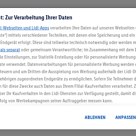
t: Zur Verarbeitung Ihrer Daten
dl-Webseiten und Lidl-Apps
verarbeiten Ihre Daten auf unseren Webseiten
te“) mittels verschiedener Techniken, mit denen eine Speicherung und ein 
Endgerät erfolgt. Diese sind teilweise technisch notwendig oder werden m
.
als separat
oder gemeinsam Verantwortliche; im Zusammenhang mit dem 
ble Einstellungen, zur Statistik-Erstellung oder für personalisierte Werbun
nste verwendet. Datenverarbeitungen für personalisierte Werbung werden
5.95 € Versand spa
euern und um Dritten die Ausspielung von Werbung außerhalb der Lidl-Di
Jetzt zum Newsletter anmel
ehörigen zugeordneten Endgeräte zu ermöglichen. Sofern Sie Teilnehmer de
 für diese Zwecke auch Daten aus Ihrem Filial-Kaufverhalten verarbeitet
ber Ihr Kaufverhalten in den Lidl-Diensten zur Verfügung gestellt, damit di
Gutschein sichern!
folg von Werbekampagnen seiner Auftraggeber messen kann.
isierter Werbung basiert auf der Generierung von auch mit Daten von and
. Dies umfasst die Zusammenführung von Daten (z.B. über Ihre Nutzung der 
ABLEHNEN
ANPASSEN
dl-Diensten, Informationen aus Ihrem Kundenkonto - z.B. Alter oder Geschl
 auch über verschiedene Endgeräte und Lidl-Dienste hinweg einschließli