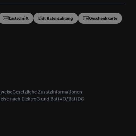
en“/„Nutzung der
inwilligung (nur für
von Utiq
.
Lastschrift
Lidl Ratenzahlung
Geschenkkarte
ch einen Klick auf
ndung sämtlicher
t, Ihre Einwilligung
ngen
.
Die Impressen
as gilt auch für die
B TCF für Werbung und
reitstellung und
en Quellen,
ter Informationen,
nweise
Gesetzliche Zusatzinformationen
rten Utiq-
weise nach ElektroG und BattVO/BattDG
ichern von oder
Analyse von
erwendung