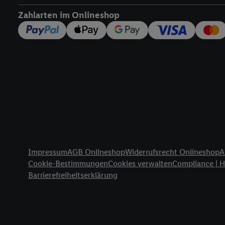
widerrufen - jederzeit 
Zahlarten im Onlineshop
Telekommunikations-basi
die Lidl-Dienste) wider
Durch einen Klick auf „
„Zustimmen“ stimmen Si
genannten Partner zu. W
jederzeit mit Wirkung f
finden Sie hier.
Unter „A
nachfolgend schlagwort
Erfolgsmessung:
Gewährleistung der Sic
Anzeige von Werbung un
Rechtliche Informationen
Verknüpfung verschiede
Impressum
AGB Onlineshop
Widerrufsrecht Onlineshop
A
Messung des Erfolgs v
Cookie-Bestimmungen
Cookies verwalten
Compliance | 
Technologie für digital
Barrierefreiheitserklärung
Verwendung genauer 
Zugriff auf Informa
Zielgruppen durch 