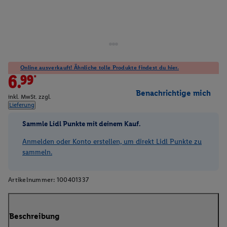
Online ausverkauft! Ähnliche tolle Produkte findest du hier.
6.99*
Benachrichtige mich
inkl. MwSt. zzgl.
Lieferung
Sammle Lidl Punkte mit deinem Kauf.
Anmelden oder Konto erstellen, um direkt Lidl Punkte zu
sammeln.
Artikelnummer:
100401337
Beschreibung