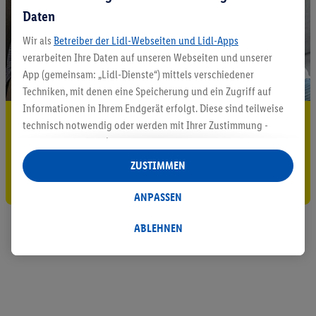
Daten
Wir als
Betreiber der Lidl-Webseiten und Lidl-Apps
verarbeiten Ihre Daten auf unseren Webseiten und unserer
App (gemeinsam: „Lidl-Dienste“) mittels verschiedener
Techniken, mit denen eine Speicherung und ein Zugriff auf
Informationen in Ihrem Endgerät erfolgt. Diese sind teilweise
5.95 € Versand sparen³²ᵃ
technisch notwendig oder werden mit Ihrer Zustimmung -
auch durch Partner (u.a.
als separat
oder gemeinsam
Jetzt zum Newsletter anmelden
Verantwortliche; im Zusammenhang mit dem IAB TCF
ZUSTIMMEN
insgesamt
6
Partner) - für komfortable Einstellungen, zur
Gutschein sichern!
Statistik-Erstellung oder für personalisierte Werbung
ANPASSEN
innerhalb und außerhalb der Lidl-Dienste verwendet.
Datenverarbeitungen für personalisierte Werbung werden
ABLEHNEN
durchgeführt, um eigene Werbung auszusteuern und um
Dritten die Ausspielung von Werbung außerhalb der Lidl-
Dienste über die Ihnen und Ihren Haushaltsangehörigen
zugeordneten Endgeräte zu ermöglichen. Sofern Sie
Teilnehmer des Lidl Plus-Programms sind, werden für diese