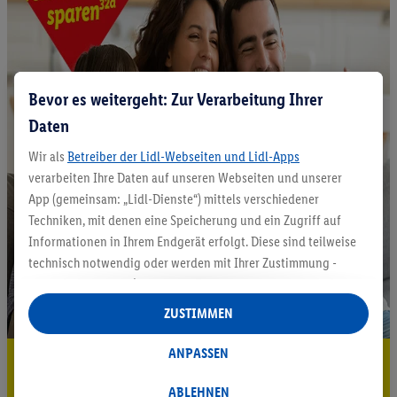
Bevor es weitergeht: Zur Verarbeitung Ihrer
Daten
Wir als
Betreiber der Lidl-Webseiten und Lidl-Apps
verarbeiten Ihre Daten auf unseren Webseiten und unserer
App (gemeinsam: „Lidl-Dienste“) mittels verschiedener
Techniken, mit denen eine Speicherung und ein Zugriff auf
Informationen in Ihrem Endgerät erfolgt. Diese sind teilweise
technisch notwendig oder werden mit Ihrer Zustimmung -
auch durch Partner (u.a.
als separat
oder gemeinsam
Verantwortliche; im Zusammenhang mit dem IAB TCF
ZUSTIMMEN
insgesamt
6
Partner) - für komfortable Einstellungen, zur
Statistik-Erstellung oder für personalisierte Werbung
ANPASSEN
5.95 € Versand sparen³²ᵃ
innerhalb und außerhalb der Lidl-Dienste verwendet.
Datenverarbeitungen für personalisierte Werbung werden
ABLEHNEN
Jetzt zum Newsletter anmelden