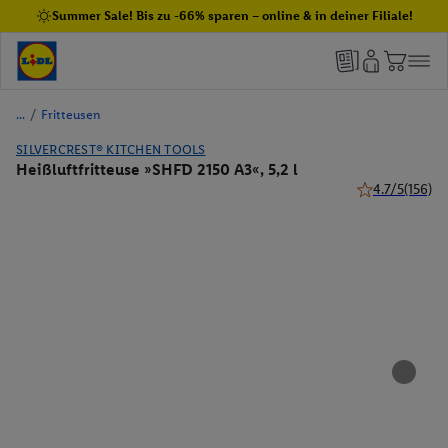
Summer Sale! Bis zu -66% sparen – online & in deiner Filiale!
/
Fritteusen
SILVERCREST® KITCHEN TOOLS
Heißluftfritteuse »SHFD 2150 A3«, 5,2 l
4.7/5
(156)
4.7 von 5 Ster