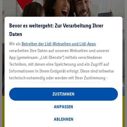
Bevor es weitergeht: Zur Verarbeitung Ihrer
Daten
Wir als
Betreiber der Lidl-Webseiten und Lidl-Apps
verarbeiten Ihre Daten auf unseren Webseiten und unserer
App (gemeinsam: „Lidl-Dienste“) mittels verschiedener
Techniken, mit denen eine Speicherung und ein Zugriff auf
Informationen in Ihrem Endgerät erfolgt. Diese sind teilweise
technisch notwendig oder werden mit Ihrer Zustimmung -
auch durch Partner (u.a.
als separat
oder gemeinsam
Verantwortliche; im Zusammenhang mit dem IAB TCF
ZUSTIMMEN
insgesamt
6
Partner) - für komfortable Einstellungen, zur
5.95 € Versand sparen³²ᵃ
Statistik-Erstellung oder für personalisierte Werbung
ANPASSEN
innerhalb und außerhalb der Lidl-Dienste verwendet.
Jetzt zum Newsletter anmelden
Datenverarbeitungen für personalisierte Werbung werden
ABLEHNEN
durchgeführt, um eigene Werbung auszusteuern und um