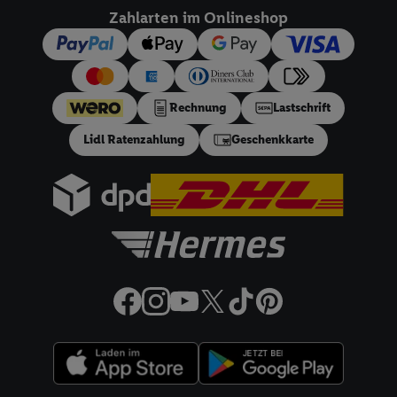
dieser Werbeausspielungen.
Zahlarten im Onlineshop
Sofern Sie hier Ihre Zustimmung dazu erteilen und danach ein
Lidl Plus-Konto erstellen bzw. sich in Ihr bestehendes Lidl
Plus-Konto einloggen, kann darüber hinaus auch Ihre dort
angegebene E-Mail-Adresse von uns in gemeinsamer
Rechnung
Lastschrift
Verantwortlichkeit mit einem der oben genannten Partner
verwendet werden, um daraus eine spezielle Online-Kennung
Lidl Ratenzahlung
Geschenkkarte
zu erstellen (die sogenannte EUID), die wir sodann ähnlich wie
die sogleich beschriebene Utiq-Kennung verwenden können,
um Sie in von Dritten betriebenen Diensten zu erkennen und
Ihnen personalisierte Werbung auszuspielen. Hierzu wird von
uns und einem der anderen oben genannten Partner auch Ihre
in einen Hashwert umgewandelte E-Mail-Adresse in
gemeinsamer Verantwortlichkeit verarbeitet.
Zudem erlauben Sie uns, der Utiq SA/NV („Utiq“) und
Ihrem
Telekommunikationsnetzbetreiber
, die Utiq-Technologie
in den Lidl-Diensten einzusetzen. Utiq prüft zunächst anhand
Ihrer IP-Adresse, ob die Technologie für Sie verfügbar ist.
Wenn das der Fall ist, gibt Utiq Ihre IP-Adresse an Ihren