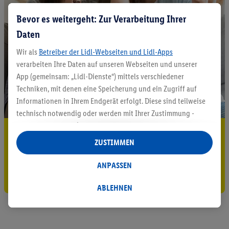
Bevor es weitergeht: Zur Verarbeitung Ihrer
Daten
Wir als
Betreiber der Lidl-Webseiten und Lidl-Apps
verarbeiten Ihre Daten auf unseren Webseiten und unserer
App (gemeinsam: „Lidl-Dienste“) mittels verschiedener
Techniken, mit denen eine Speicherung und ein Zugriff auf
Informationen in Ihrem Endgerät erfolgt. Diese sind teilweise
technisch notwendig oder werden mit Ihrer Zustimmung -
auch durch Partner (u.a.
als separat
oder gemeinsam
5.95 € Versand sparen³²ᵃ
Verantwortliche; im Zusammenhang mit dem IAB TCF
ZUSTIMMEN
insgesamt
6
Partner) - für komfortable Einstellungen, zur
Jetzt zum Newsletter anmelden
Statistik-Erstellung oder für personalisierte Werbung
ANPASSEN
innerhalb und außerhalb der Lidl-Dienste verwendet.
Gutschein sichern!
Datenverarbeitungen für personalisierte Werbung werden
ABLEHNEN
durchgeführt, um eigene Werbung auszusteuern und um
Dritten die Ausspielung von Werbung außerhalb der Lidl-
Dienste über die Ihnen und Ihren Haushaltsangehörigen