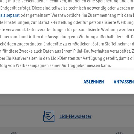
te“) mittels verschiedener Techniken, mit denen eine Speicherung und ein 
Endgerät erfolgt. Diese sind teilweise technisch notwendig oder werden m
Jetzt zum Newsletter anmel
.
als separat
oder gemeinsam Verantwortliche; im Zusammenhang mit dem 
ble Einstellungen, zur Statistik-Erstellung oder für personalisierte Werbun
Gutschein sichern!
nste verwendet. Datenverarbeitungen für personalisierte Werbung werden
euern und um Dritten die Ausspielung von Werbung außerhalb der Lidl-Di
ehörigen zugeordneten Endgeräte zu ermöglichen. Sofern Sie Teilnehmer de
 für diese Zwecke auch Daten aus Ihrem Filial-Kaufverhalten verarbeitet
ber Ihr Kaufverhalten in den Lidl-Diensten zur Verfügung gestellt, damit di
folg von Werbekampagnen seiner Auftraggeber messen kann.
isierter Werbung basiert auf der Generierung von auch mit Daten von and
. Dies umfasst die Zusammenführung von Daten (z.B. über Ihre Nutzung der 
ABLEHNEN
ANPASSEN
dl-Diensten, Informationen aus Ihrem Kundenkonto - z.B. Alter oder Geschl
 auch über verschiedene Endgeräte und Lidl-Dienste hinweg einschließli
auf Informationen auf Ihren Endgeräten zur Erstellung von Zielgruppen (
nhang mit dem Ausspielen dieser Werbung erfolgen Verarbeitungen auch
bung, zur Zielgruppenforschung, zur Entwicklung von Angeboten sowie z
Lidl-Newsletter
rung dieser Werbeausspielungen.
timmung dazu erteilen und danach ein Lidl Plus-Konto erstellen bzw. sich i