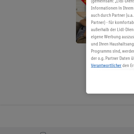
(gemeinsam: „Lidl-Diens
Informationen in Ihrem 
auch durch Partner (u.a
Partner) - für komforta
außerhalb der Lidl-Die
eigene Werbung auszust
und Ihren Haushaltsang
Programms sind, werden
der o.g. Partner Daten ü
Verantwortlicher
den Er
Die Erstellung personal
angereicherten Profilen
Kaufverhalten in den Li
genauen Standortdaten)
und/ oder dem Zugriff 
Segmenten). Im Zusamme
Erfolgsmessung der Wer
Sicherung und Optimie
Sofern Sie hier Ihre Zus