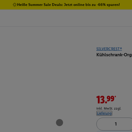
Heiße Summer Sale Deals: Jetzt online bis zu -66% sparen!
SILVERCREST®
Kühlschrank-Orga
13.99*
inkl. MwSt. zzgl.
Lieferung