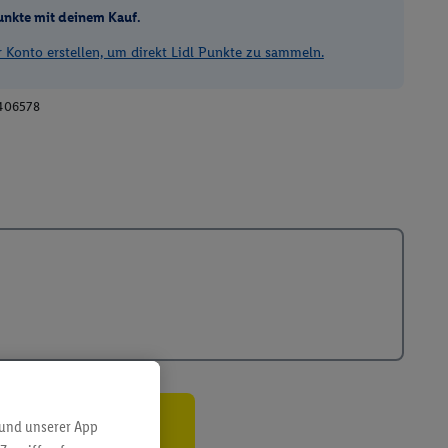
unkte mit deinem Kauf.
Konto erstellen, um direkt Lidl Punkte zu sammeln.
406578
 und unserer App
ren³²ᵃ