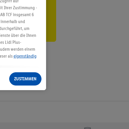
Zugriff auf
it Ihrer Zustimmung -
den
IAB TCF insgesamt
6
g innerhalb und
 durchgeführt, um
enste über die Ihnen
s Lidl Plus-
. Zudem werden einem
eser als
eigenständig
eren Diensten
Lidl-Dienste, Ihr
ZUSTIMMEN
echt - sowie Ihre
ch dem Speichern von
sogenannten
 zur Leistungs-/
ur technischen
n Ihr bestehendes Lidl