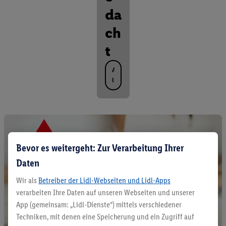
da
ch
t
A
l
l
e
P
r
o
d
Bevor es weitergeht: Zur Verarbeitung Ihrer
u
Daten
k
t
Wir als
Betreiber der Lidl-Webseiten und Lidl-Apps
e
e
verarbeiten Ihre Daten auf unseren Webseiten und unserer
n
App (gemeinsam: „Lidl-Dienste“) mittels verschiedener
t
Techniken, mit denen eine Speicherung und ein Zugriff auf
d