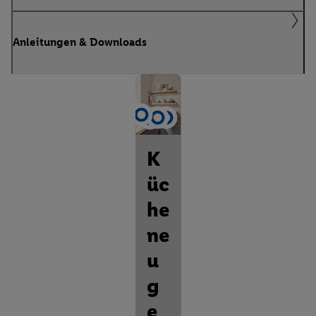
Anleitungen & Downloads
K
üc
he
ne
u
g
e