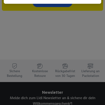
Gutschein sichern!
Dritten die Ausspielung von Werbung außerhalb der Lidl-
Dienste über die Ihnen und Ihren Haushaltsangehörigen
zugeordneten Endgeräte zu ermöglichen. Sofern Sie
Teilnehmer des Lidl Plus-Programms sind, werden für diese
Zwecke auch Daten aus Ihrem Filial-Kaufverhalten verarbeitet.
Zudem werden einem der o.g. Partner Daten über Ihr
Kaufverhalten in den Lidl-Diensten zur Verfügung gestellt,
damit dieser als
eigenständig Verantwortlicher
den Erfolg von
Werbekampagnen seiner Auftraggeber messen kann.
Die Erstellung personalisierter Werbung basiert auf der
Generierung von auch mit Daten von anderen Diensten
angereicherten Profilen. Dies umfasst die Zusammenführung
Sichere
Kostenlose
Rückgabefrist
Lieferung an
von Daten (z.B. über Ihre Nutzung der Lidl-Dienste, Ihr
Bestellung
Retoure
von 30 Tagen
Packstation
Kaufverhalten in den Lidl-Diensten, Informationen aus Ihrem
Kundenkonto - z.B. Alter oder Geschlecht - sowie Ihre genauen
Standortdaten) auch über verschiedene Endgeräte und Lidl-
Newsletter
Dienste hinweg einschließlich dem Speichern von und/ oder
Melde dich zum Lidl Newsletter an & sichere dir dein
dem Zugriff auf Informationen auf Ihren Endgeräten zur
Willkommensgeschenk⁷!