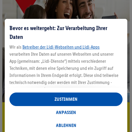
Bevor es weitergeht: Zur Verarbeitung Ihrer
Daten
Wir als
Betreiber der Lidl-Webseiten und Lidl-Apps
verarbeiten Ihre Daten auf unseren Webseiten und unserer
App (gemeinsam: „Lidl-Dienste“) mittels verschiedener
Techniken, mit denen eine Speicherung und ein Zugriff auf
Informationen in Ihrem Endgerät erfolgt. Diese sind teilweise
technisch notwendig oder werden mit Ihrer Zustimmung -
auch durch Partner (u.a.
als separat
oder gemeinsam
Verantwortliche; im Zusammenhang mit dem IAB TCF
ZUSTIMMEN
insgesamt
6
Partner) - für komfortable Einstellungen, zur
5.95 € Versand sparen³²ᵃ
Statistik-Erstellung oder für personalisierte Werbung
ANPASSEN
innerhalb und außerhalb der Lidl-Dienste verwendet.
Jetzt zum Newsletter anmelden
Datenverarbeitungen für personalisierte Werbung werden
ABLEHNEN
durchgeführt, um eigene Werbung auszusteuern und um