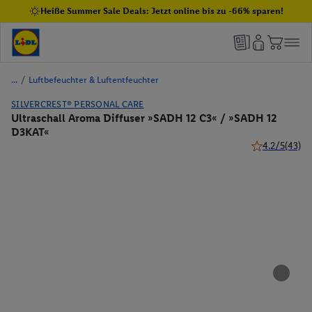
Heiße Summer Sale Deals: Jetzt online bis zu -66% sparen!
/
Luftbefeuchter & Luftentfeuchter
SILVERCREST® PERSONAL CARE
Ultraschall Aroma Diffuser »SADH 12 C3« / »SADH 12
D3KAT«
4.2/5
(43)
4.2 von 5 Ster