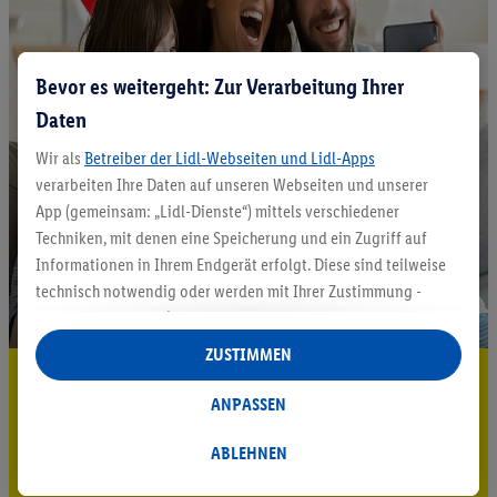
Bevor es weitergeht: Zur Verarbeitung Ihrer
Daten
Wir als
Betreiber der Lidl-Webseiten und Lidl-Apps
verarbeiten Ihre Daten auf unseren Webseiten und unserer
App (gemeinsam: „Lidl-Dienste“) mittels verschiedener
Techniken, mit denen eine Speicherung und ein Zugriff auf
Informationen in Ihrem Endgerät erfolgt. Diese sind teilweise
technisch notwendig oder werden mit Ihrer Zustimmung -
auch durch Partner (u.a.
als separat
oder gemeinsam
Verantwortliche; im Zusammenhang mit dem IAB TCF
ZUSTIMMEN
insgesamt
6
Partner) - für komfortable Einstellungen, zur
5.95 € Versand sparen³²ᵃ
Statistik-Erstellung oder für personalisierte Werbung
ANPASSEN
Jetzt zum Newsletter anmelden
innerhalb und außerhalb der Lidl-Dienste verwendet.
Datenverarbeitungen für personalisierte Werbung werden
ABLEHNEN
Gutschein sichern!
durchgeführt, um eigene Werbung auszusteuern und um