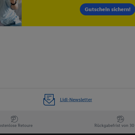
 einem der oben genannten Partner verwendet werden, um daraus eine spe
annte EUID), die wir sodann ähnlich wie die sogleich beschriebene Utiq-
Gutschein sichern!
Dritten betriebenen Diensten zu erkennen und Ihnen personalisierte Werb
d einem der anderen oben genannten Partner auch Ihre in einen Hashwert
Verantwortlichkeit verarbeitet.
 der Utiq SA/NV („Utiq“) und Ihrem
Telekommunikationsnetzbetreiber
, die
etzen. Utiq prüft zunächst anhand Ihrer IP-Adresse, ob die Technologie für
ibt Utiq Ihre IP-Adresse an Ihren Netzbetreiber weiter, der anhand der IP-A
wie z.B. Ihrer Mobilfunknummer, eine Kennung für Utiq erstellt. Wir werd
erzuerkennen und Erkenntnisse über Ihr Nutzungsverhalten in den Lidl-Die
 mittels dieser Technologie auch auf Diensten wiedererkannt werden, die
 dort personalisierte Werbung ausspielen können. Sie können Ihre Einwilli
logie - zusätzlich zur weiter unten erläuterten Möglichkeit, Ihre Einwillig
auch über
das Datenschutzportal von Utiq („consenthub“)
oder über „Anpass
Lidl-Newsletter
erten Utiq-Technologie für digitales Marketing“ am unteren Ende dieser E
rufen. Weitere Informationen finden Sie in den
Datenschutzbestimmungen 
Ablehnen“ können Sie nur den Einsatz notwendiger Techniken zulassen. Dur
e allen Verarbeitungen zu sämtlichen vorgenannten Zwecken unter Einbi
ostenlose Retoure
Rückgabefrist von 30
eitere Informationen, auch zur Speicherdauer der Daten und zu Ihrem Rech