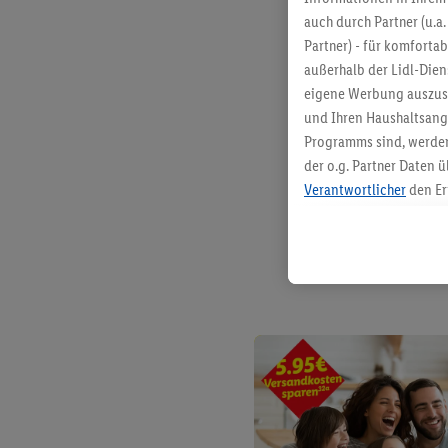
auch durch Partner (u.a
Partner) - für komforta
außerhalb der Lidl-Die
eigene Werbung auszust
und Ihren Haushaltsang
Programms sind, werden
der o.g. Partner Daten ü
Verantwortlicher
den Er
Die Erstellung personal
angereicherten Profilen
Kaufverhalten in den Li
genauen Standortdaten)
und/ oder dem Zugriff 
Segmenten). Im Zusamme
Erfolgsmessung der Wer
Sicherung und Optimie
Sofern Sie hier Ihre Zus
Plus-Konto einloggen, 