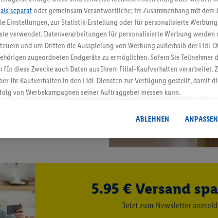
.
als separat
oder gemeinsam Verantwortliche; im Zusammenhang mit dem 
ble Einstellungen, zur Statistik-Erstellung oder für personalisierte Werbun
nste verwendet. Datenverarbeitungen für personalisierte Werbung werden
euern und um Dritten die Ausspielung von Werbung außerhalb der Lidl-Di
ehörigen zugeordneten Endgeräte zu ermöglichen. Sofern Sie Teilnehmer de
 für diese Zwecke auch Daten aus Ihrem Filial-Kaufverhalten verarbeitet
ber Ihr Kaufverhalten in den Lidl-Diensten zur Verfügung gestellt, damit di
folg von Werbekampagnen seiner Auftraggeber messen kann.
isierter Werbung basiert auf der Generierung von auch mit Daten von and
. Dies umfasst die Zusammenführung von Daten (z.B. über Ihre Nutzung der 
ABLEHNEN
ANPASSEN
dl-Diensten, Informationen aus Ihrem Kundenkonto - z.B. Alter oder Geschl
 auch über verschiedene Endgeräte und Lidl-Dienste hinweg einschließli
auf Informationen auf Ihren Endgeräten zur Erstellung von Zielgruppen (
nhang mit dem Ausspielen dieser Werbung erfolgen Verarbeitungen auch
bung, zur Zielgruppenforschung, zur Entwicklung von Angeboten sowie z
5.95 € Versand spa
rung dieser Werbeausspielungen.
timmung dazu erteilen und danach ein Lidl Plus-Konto erstellen bzw. sich i
Jetzt zum Newsletter anmel
kann darüber hinaus auch Ihre dort angegebene E-Mail-Adresse von uns i