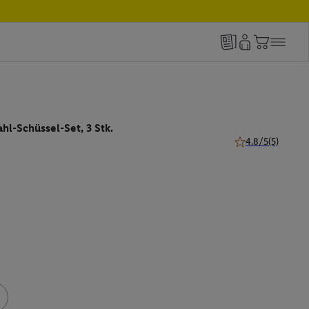
l-Schüssel-Set, 3 Stk.
4.8/5
(5)
4.8 von 5 Sternen