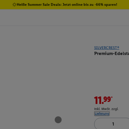
Heiße Summer Sale Deals: Jetzt online bis zu -66% sparen!
SILVERCREST®
Premium-Edelstah
11.99*
inkl. MwSt. zzgl.
Lieferung