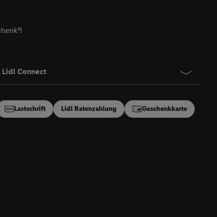
ngen
.
Die Impressen
as gilt auch für die
B TCF für Werbung und
chenk⁷!
reitstellung und
en Quellen,
Lidl Connect
ter Informationen,
rten Utiq-
Lastschrift
Lidl Ratenzahlung
Geschenkkarte
ichern von oder
Analyse von
erwendung
on Profilen zur