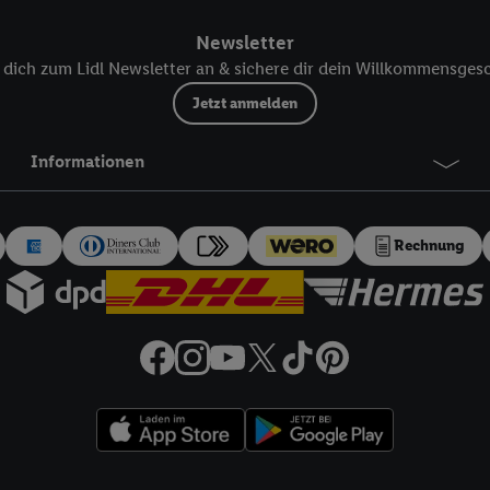
ür die Zukunft zu widerrufen, finden Sie in unseren
Datenschutzbestimmu
Newsletter
npassen“ können Sie einzelne Verwendungszwecke oder Partner zulassen; d
artig benannten Zwecke und Funktionen im Rahmen des Einsatzes des IA
dich zum Lidl Newsletter an & sichere dir dein Willkommensges
Jetzt anmelden
herheit, Verhinderung und Aufdeckung von Betrug und Fehlerbehebung, Be
d Inhalten, Abgleichung und Kombination von Daten aus unterschiedlich
Informationen
ner Endgeräte, Identifikation von Geräten anhand automatisch übermittel
on Werbekampagnen durch TTD und Nutzung der Telekommunikations-basie
es Marketing, sowie:
Rechnung
Standortdaten. Erstellung von Profilen für personalisierte Werbung. Spe
tionen auf einem Endgerät. Entwicklung und Verbesserung der Angebote. 
Statistiken oder Kombinationen von Daten aus verschiedenen Quellen. V
zur Auswahl von Werbeanzeigen. Messung der Werbeleistung. Verwendung v
erter Werbung.
 (Lieferanten)