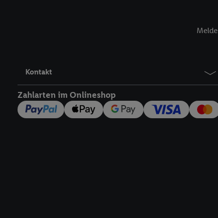
jederzeit mit Wirkung f
finden Sie hier.
Unter „A
nachfolgend schlagwort
Melde 
Erfolgsmessung:
Gewährleistung der Sic
Anzeige von Werbung un
Kontakt
Verknüpfung verschiede
Messung des Erfolgs v
Zahlarten im Onlineshop
Technologie für digital
Verwendung genauer 
Zugriff auf Informa
Zielgruppen durch 
reduzierter Daten 
Auswahl personalisi
Liste der Partner
Rechtliche Informationen