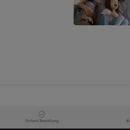
Verantwortlichkeit mit
zu erstellen (die sogen
können, um Sie in von 
Hierzu wird von uns un
Adresse in gemeinsamer 
Zudem erlauben Sie uns,
den Lidl-Diensten einzus
Wenn das der Fall ist, g
Kundenkonto-Referenz, 
verwenden, um Sie wied
Insbesondere können Sie
werden, damit wir Ihnen
Nutzung der Utiq-Techno
widerrufen - jederzeit 
Telekommunikations-basi
die Lidl-Dienste) wider
Durch einen Klick auf „
„Zustimmen“ stimmen Si
Sichere Bestellung
K
genannten Partner zu. W