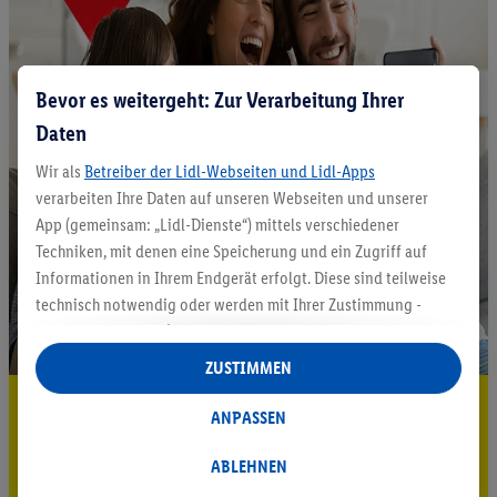
Bevor es weitergeht: Zur Verarbeitung Ihrer
Daten
Wir als
Betreiber der Lidl-Webseiten und Lidl-Apps
verarbeiten Ihre Daten auf unseren Webseiten und unserer
App (gemeinsam: „Lidl-Dienste“) mittels verschiedener
Techniken, mit denen eine Speicherung und ein Zugriff auf
Informationen in Ihrem Endgerät erfolgt. Diese sind teilweise
technisch notwendig oder werden mit Ihrer Zustimmung -
auch durch Partner (u.a.
als separat
oder gemeinsam
Verantwortliche; im Zusammenhang mit dem IAB TCF
ZUSTIMMEN
insgesamt
6
Partner) - für komfortable Einstellungen, zur
5.95 € Versand sparen³²ᵃ
Statistik-Erstellung oder für personalisierte Werbung
ANPASSEN
innerhalb und außerhalb der Lidl-Dienste verwendet.
Jetzt zum Newsletter anmelden
Datenverarbeitungen für personalisierte Werbung werden
ABLEHNEN
durchgeführt, um eigene Werbung auszusteuern und um