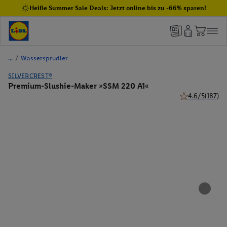
Heiße Summer Sale Deals: Jetzt online bis zu -66% sparen!
/
Wassersprudler
SILVERCREST®
Premium-Slushie-Maker »SSM 220 A1«
4.6/5
(187)
4.6 von 5 Stern