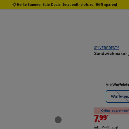
Heiße Summer Sale Deals: Jetzt online bis zu -66% sparen!
SILVERCREST®
Sandwichmaker /
Art:
Waffelei
Waffelei
Online ausverkauft
7.99*
inkl. MwSt. zzgl.