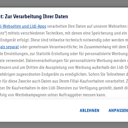
t: Zur Verarbeitung Ihrer Daten
dl-Webseiten und Lidl-Apps
verarbeiten Ihre Daten auf unseren Webseiten
te“) mittels verschiedener Techniken, mit denen eine Speicherung und ein 
Endgerät erfolgt. Diese sind teilweise technisch notwendig oder werden m
.
als separat
oder gemeinsam Verantwortliche; im Zusammenhang mit dem 
ble Einstellungen, zur Statistik-Erstellung oder für personalisierte Werbun
nste verwendet. Datenverarbeitungen für personalisierte Werbung werden
5.95 € Versand spa
euern und um Dritten die Ausspielung von Werbung außerhalb der Lidl-Di
Jetzt zum Newsletter anmel
ehörigen zugeordneten Endgeräte zu ermöglichen. Sofern Sie Teilnehmer de
 für diese Zwecke auch Daten aus Ihrem Filial-Kaufverhalten verarbeitet
ber Ihr Kaufverhalten in den Lidl-Diensten zur Verfügung gestellt, damit di
Gutschein sichern!
folg von Werbekampagnen seiner Auftraggeber messen kann.
isierter Werbung basiert auf der Generierung von auch mit Daten von and
. Dies umfasst die Zusammenführung von Daten (z.B. über Ihre Nutzung der 
ABLEHNEN
ANPASSEN
dl-Diensten, Informationen aus Ihrem Kundenkonto - z.B. Alter oder Geschl
 auch über verschiedene Endgeräte und Lidl-Dienste hinweg einschließli