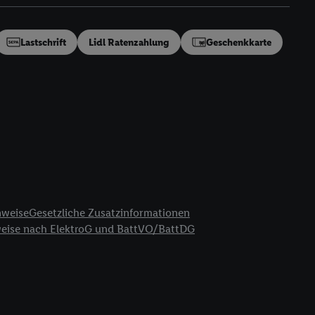
en“/„Nutzung der
inwilligung (nur für
von Utiq
.
Lastschrift
Lidl Ratenzahlung
Geschenkkarte
ch einen Klick auf
ndung sämtlicher
t, Ihre Einwilligung
ngen
.
Die Impressen
as gilt auch für die
B TCF für Werbung und
reitstellung und
en Quellen,
ter Informationen,
nweise
Gesetzliche Zusatzinformationen
rten Utiq-
weise nach ElektroG und BattVO/BattDG
ichern von oder
Analyse von
erwendung