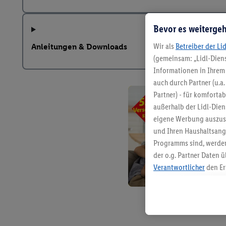
Bevor es weitergeh
Wir als
Betreiber der Li
Anleitungen & Downloads
(gemeinsam: „Lidl-Diens
Informationen in Ihrem 
auch durch Partner (u.a
Partner) - für komforta
außerhalb der Lidl-Die
eigene Werbung auszust
und Ihren Haushaltsang
Programms sind, werden
der o.g. Partner Daten ü
Verantwortlicher
den Er
Die Erstellung personal
angereicherten Profilen
Kaufverhalten in den Li
genauen Standortdaten)