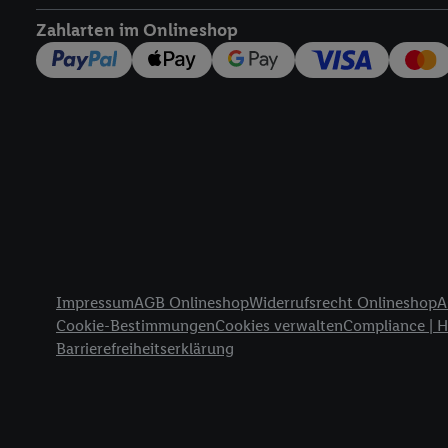
widerrufen - jederzeit 
Zahlarten im Onlineshop
Telekommunikations-basi
die Lidl-Dienste) wider
Durch einen Klick auf „
„Zustimmen“ stimmen Si
genannten Partner zu. W
jederzeit mit Wirkung f
finden Sie hier.
Unter „A
nachfolgend schlagwort
Erfolgsmessung:
Gewährleistung der Sic
Anzeige von Werbung un
Rechtliche Informationen
Verknüpfung verschiede
Impressum
AGB Onlineshop
Widerrufsrecht Onlineshop
A
Messung des Erfolgs v
Cookie-Bestimmungen
Cookies verwalten
Compliance | 
Technologie für digital
Barrierefreiheitserklärung
Verwendung genauer 
Zugriff auf Informa
Zielgruppen durch 