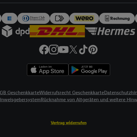
auch über
das Datenschutzportal von Utiq („consenthub“)
oder über „Anpass
erten Utiq-Technologie für digitales Marketing“ am unteren Ende dieser E
rufen. Weitere Informationen finden Sie in den
Datenschutzbestimmungen 
Rechnung
Ablehnen“ können Sie nur den Einsatz notwendiger Techniken zulassen. Dur
e allen Verarbeitungen zu sämtlichen vorgenannten Zwecken unter Einbi
eitere Informationen, auch zur Speicherdauer der Daten und zu Ihrem Rech
ür die Zukunft zu widerrufen, finden Sie in unseren
Datenschutzbestimmu
npassen“ können Sie einzelne Verwendungszwecke oder Partner zulassen; d
artig benannten Zwecke und Funktionen im Rahmen des Einsatzes des IA
herheit, Verhinderung und Aufdeckung von Betrug und Fehlerbehebung, Be
d Inhalten, Abgleichung und Kombination von Daten aus unterschiedlich
ner Endgeräte, Identifikation von Geräten anhand automatisch übermittel
GB Geschenkkarte
Widerrufsrecht Geschenkkarte
Datenschutzhi
on Werbekampagnen durch TTD und Nutzung der Telekommunikations-basie
Hinweisgebersystem
Rücknahme von Altgeräten und weitere Hin
es Marketing, sowie:
Standortdaten. Erstellung von Profilen für personalisierte Werbung. Spe
Vertrag widerrufen
tionen auf einem Endgerät. Entwicklung und Verbesserung der Angebote. 
Statistiken oder Kombinationen von Daten aus verschiedenen Quellen. V