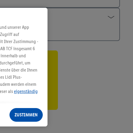
 und unserer App
Zugriff auf
it Ihrer Zustimmung -
IAB TCF insgesamt
6
g innerhalb und
 durchgeführt, um
ren³²ᵃ
enste über die Ihnen
den
s Lidl Plus-
. Zudem werden einem
eser als
eigenständig
eren Diensten
Lidl-Dienste, Ihr
ZUSTIMMEN
echt - sowie Ihre
ch dem Speichern von