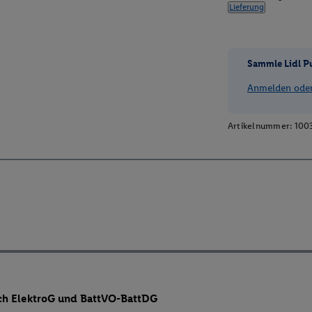
Lieferung
Sammle Lidl P
Anmelden oder 
Artikelnummer:
100
ch ElektroG und BattVO-BattDG