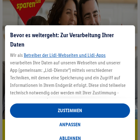
Bevor es weitergeht: Zur Verarbeitung Ihrer
Daten
Wir als
Betreiber der Lidl-Webseiten und Lidl-Apps
verarbeiten Ihre Daten auf unseren Webseiten und unserer
App (gemeinsam: „Lidl-Dienste“) mittels verschiedener
Techniken, mit denen eine Speicherung und ein Zugriff auf
Informationen in Ihrem Endgerät erfolgt. Diese sind teilweise
technisch notwendig oder werden mit Ihrer Zustimmung -
auch durch Partner (u.a.
als separat
oder gemeinsam
Verantwortliche; im Zusammenhang mit dem IAB TCF
ZUSTIMMEN
insgesamt
6
Partner) - für komfortable Einstellungen, zur
Statistik-Erstellung oder für personalisierte Werbung
ANPASSEN
5.95 € Versand sparen³²ᵃ
innerhalb und außerhalb der Lidl-Dienste verwendet.
Datenverarbeitungen für personalisierte Werbung werden
ABLEHNEN
Jetzt zum Newsletter anmelden