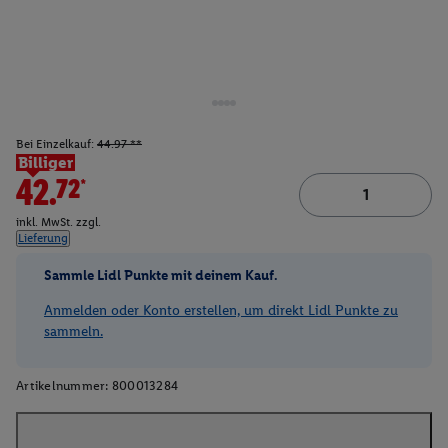
Bei Einzelkauf:
44.97 **
Billiger
42.72*
inkl. MwSt. zzgl.
Lieferung
Sammle Lidl Punkte mit deinem Kauf.
Anmelden oder Konto erstellen, um direkt Lidl Punkte zu
sammeln.
Artikelnummer:
800013284