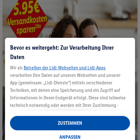
Bevor es weitergeht: Zur Verarbeitung Ihrer
Daten
Wir als
Betreiber der Lidl-Webseiten und Lidl-Apps
verarbeiten Ihre Daten auf unseren Webseiten und unserer
App (gemeinsam: „Lidl-Dienste“) mittels verschiedener
Techniken, mit denen eine Speicherung und ein Zugriff auf
Informationen in Ihrem Endgerät erfolgt. Diese sind teilweise
technisch notwendig oder werden mit Ihrer Zustimmung -
auch durch Partner (u.a.
als separat
oder gemeinsam
Verantwortliche; im Zusammenhang mit dem IAB TCF
ZUSTIMMEN
insgesamt
6
Partner) - für komfortable Einstellungen, zur
Statistik-Erstellung oder für personalisierte Werbung
ANPASSEN