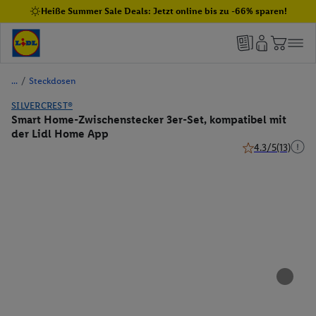
Heiße Summer Sale Deals: Jetzt online bis zu -66% sparen!
/
Steckdosen
SILVERCREST®
Smart Home-Zwischenstecker 3er-Set, kompatibel mit
der Lidl Home App
4.3/5
(13)
4.3 von 5 Sterne