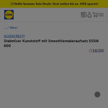
Heiße Summer Sale Deals: Jetzt online bis zu -66% sparen!
/
Mixer
SILVERCREST®
Stabmixer Kunststoff mit Smoothiemakeraufsatz SSSM
600
3.8/5
(6)
3.8 von 5 St