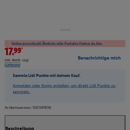
Online ausverkauft! Ähnliche tolle Produkte findest du hier.
17.99*
Benachrichtige mich
inkl. MwSt. zzgl.
Lieferung
Sammle Lidl Punkte mit deinem Kauf.
Anmelden oder Konto erstellen, um direkt Lidl Punkte zu
sammeln.
Artikelnummer:
100397656
Beschreibung