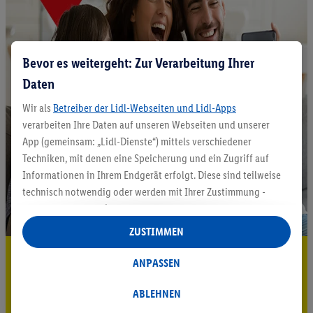
Bevor es weitergeht: Zur Verarbeitung Ihrer
Daten
Wir als
Betreiber der Lidl-Webseiten und Lidl-Apps
verarbeiten Ihre Daten auf unseren Webseiten und unserer
App (gemeinsam: „Lidl-Dienste“) mittels verschiedener
Techniken, mit denen eine Speicherung und ein Zugriff auf
Informationen in Ihrem Endgerät erfolgt. Diese sind teilweise
technisch notwendig oder werden mit Ihrer Zustimmung -
auch durch Partner (u.a.
als separat
oder gemeinsam
Verantwortliche; im Zusammenhang mit dem IAB TCF
ZUSTIMMEN
insgesamt
6
Partner) - für komfortable Einstellungen, zur
5.95 € Versand sparen³²ᵃ
Statistik-Erstellung oder für personalisierte Werbung
ANPASSEN
innerhalb und außerhalb der Lidl-Dienste verwendet.
Jetzt zum Newsletter anmelden
Datenverarbeitungen für personalisierte Werbung werden
ABLEHNEN
durchgeführt, um eigene Werbung auszusteuern und um