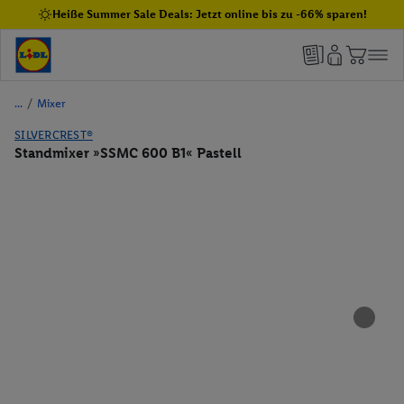
Heiße Summer Sale Deals: Jetzt online bis zu -66% sparen!
/
Mixer
SILVERCREST®
Standmixer »SSMC 600 B1« Pastell