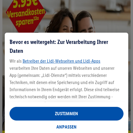
Bevor es weitergeht: Zur Verarbeitung Ihrer
Daten
Wir als
Betreiber der Lidl-Webseiten und Lidl-Apps
verarbeiten Ihre Daten auf unseren Webseiten und unserer
App (gemeinsam: „Lidl-Dienste“) mittels verschiedener
Techniken, mit denen eine Speicherung und ein Zugriff auf
Informationen in Ihrem Endgerät erfolgt. Diese sind teilweise
technisch notwendig oder werden mit Ihrer Zustimmung -
auch durch Partner (u.a.
als separat
oder gemeinsam
Verantwortliche; im Zusammenhang mit dem IAB TCF
ZUSTIMMEN
insgesamt
6
Partner) - für komfortable Einstellungen, zur
Statistik-Erstellung oder für personalisierte Werbung
ANPASSEN
innerhalb und außerhalb der Lidl-Dienste verwendet.