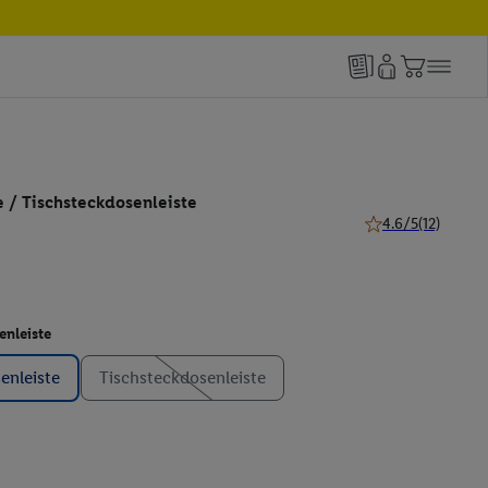
 / Tischsteckdosenleiste
4.6/5
(12)
4.6 von 5 Sternen 
enleiste
enleiste
Tischsteckdosenleiste