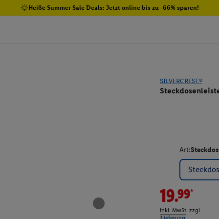
Heiße Summer Sale Deals: Jetzt online bis zu -66% sparen!
SILVERCREST®
Steckdosenleiste
Art:
Steckdos
Steckdos
19.99*
inkl. MwSt. zzgl.
Lieferung