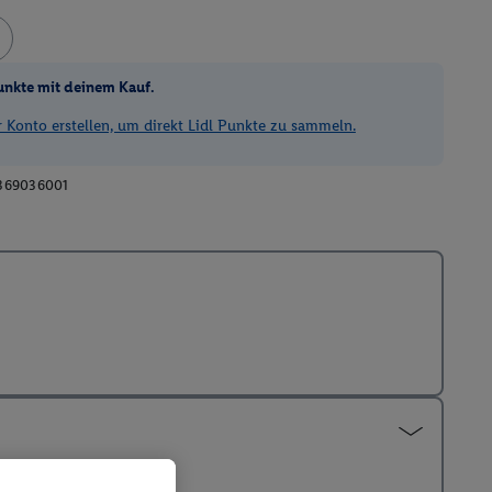
unkte mit deinem Kauf.
Konto erstellen, um direkt Lidl Punkte zu sammeln.
369036001