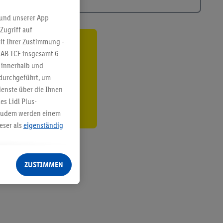
 und unserer App
Zugriff auf
it Ihrer Zustimmung -
ren³²ᵃ
IAB TCF insgesamt
6
g innerhalb und
den
 durchgeführt, um
enste über die Ihnen
s Lidl Plus-
. Zudem werden einem
eser als
eigenständig
eren Diensten
Lidl-Dienste, Ihr
ZUSTIMMEN
echt - sowie Ihre
ch dem Speichern von
sogenannten
 zur Leistungs-/
ur technischen