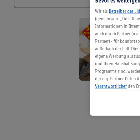
Bevor es weitergeh
Wir als
Betreiber der Li
(gemeinsam: „Lidl-Diens
Informationen in Ihrem 
auch durch Partner (u.a
Partner) - für komforta
außerhalb der Lidl-Die
eigene Werbung auszust
und Ihren Haushaltsang
Programms sind, werden
der o.g. Partner Daten ü
Verantwortlicher
den Er
Die Erstellung personal
angereicherten Profilen
Kaufverhalten in den Li
genauen Standortdaten)
und/ oder dem Zugriff 
Segmenten). Im Zusamme
Erfolgsmessung der Wer