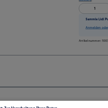
Sammle Lidl P
Anmelden oder 
Artikelnummer:
100
ch ElektroG und BattVO-BattDG