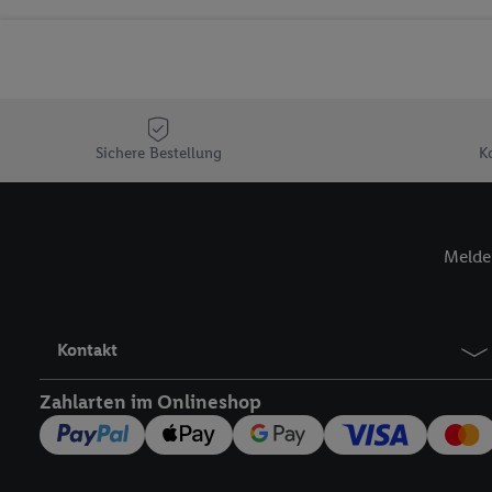
Sicherung und Optimie
Sofern Sie hier Ihre Zus
Plus-Konto einloggen, 
Verantwortlichkeit mit
zu erstellen (die sogen
können, um Sie in von 
Sichere Bestellung
K
Hierzu wird von uns un
Adresse in gemeinsamer 
Zudem erlauben Sie uns,
Melde 
den Lidl-Diensten einzus
Wenn das der Fall ist, g
Kundenkonto-Referenz, 
verwenden, um Sie wied
Kontakt
Insbesondere können Sie
werden, damit wir Ihnen
Zahlarten im Onlineshop
Nutzung der Utiq-Techno
widerrufen - jederzeit 
Telekommunikations-basi