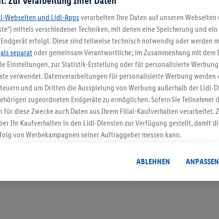
t: Zur Verarbeitung Ihrer Daten
dl-Webseiten und Lidl-Apps
verarbeiten Ihre Daten auf unseren Webseiten
te“) mittels verschiedener Techniken, mit denen eine Speicherung und ein 
Endgerät erfolgt. Diese sind teilweise technisch notwendig oder werden m
5.95 € Versand spa
.
als separat
oder gemeinsam Verantwortliche; im Zusammenhang mit dem 
ble Einstellungen, zur Statistik-Erstellung oder für personalisierte Werbun
Jetzt zum Newsletter anmel
nste verwendet. Datenverarbeitungen für personalisierte Werbung werden
euern und um Dritten die Ausspielung von Werbung außerhalb der Lidl-Di
Gutschein sichern!
ehörigen zugeordneten Endgeräte zu ermöglichen. Sofern Sie Teilnehmer de
 für diese Zwecke auch Daten aus Ihrem Filial-Kaufverhalten verarbeitet
ber Ihr Kaufverhalten in den Lidl-Diensten zur Verfügung gestellt, damit di
folg von Werbekampagnen seiner Auftraggeber messen kann.
isierter Werbung basiert auf der Generierung von auch mit Daten von and
. Dies umfasst die Zusammenführung von Daten (z.B. über Ihre Nutzung der 
ABLEHNEN
ANPASSEN
dl-Diensten, Informationen aus Ihrem Kundenkonto - z.B. Alter oder Geschl
 auch über verschiedene Endgeräte und Lidl-Dienste hinweg einschließli
auf Informationen auf Ihren Endgeräten zur Erstellung von Zielgruppen (
nhang mit dem Ausspielen dieser Werbung erfolgen Verarbeitungen auch
bung, zur Zielgruppenforschung, zur Entwicklung von Angeboten sowie z