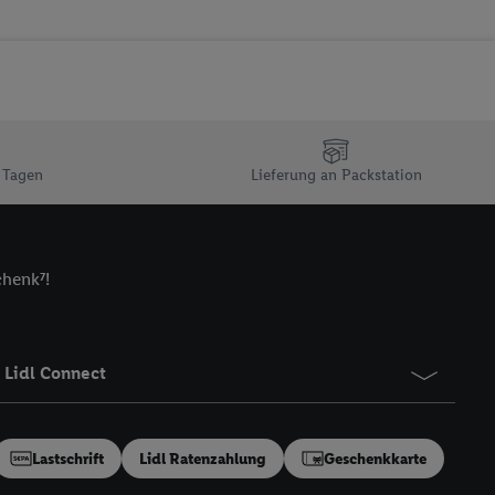
ur technischen
n Ihr bestehendes Lidl
n gemeinsamer
zielle Online-Kennung
Kennung verwenden
ung auszuspielen.
 Tagen
Lieferung an Packstation
 umgewandelte E-Mail-
 Utiq-Technologie in
 Sie verfügbar ist.
chenk⁷!
dresse und einer
en diese Kennung
nsten zu erfassen.
Lidl Connect
 von Dritten betrieben
gung speziell zur
ung generell zu
en“/„Nutzung der
Lastschrift
Lidl Ratenzahlung
Geschenkkarte
inwilligung (nur für