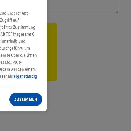
 und unserer App
Zugriff auf
it Ihrer Zustimmung -
IAB TCF insgesamt
6
ren³²ᵃ
g innerhalb und
den
 durchgeführt, um
enste über die Ihnen
s Lidl Plus-
. Zudem werden einem
eser als
eigenständig
eren Diensten
Lidl-Dienste, Ihr
ZUSTIMMEN
echt - sowie Ihre
ch dem Speichern von
sogenannten
 zur Leistungs-/