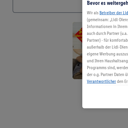
Bevor es weitergeh
Wir als
Betreiber der Li
(gemeinsam: „Lidl-Diens
Informationen in Ihrem 
auch durch Partner (u.a
Partner) - für komforta
außerhalb der Lidl-Die
eigene Werbung auszust
und Ihren Haushaltsang
Programms sind, werden
der o.g. Partner Daten ü
Verantwortlicher
den Er
Die Erstellung personal
angereicherten Profilen
Kaufverhalten in den Li
genauen Standortdaten)
und/ oder dem Zugriff 
Segmenten). Im Zusamme