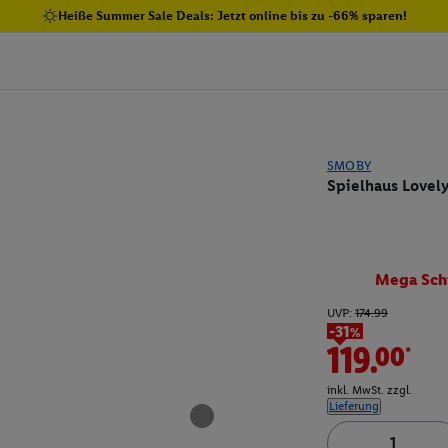
Heiße Summer Sale Deals: Jetzt online bis zu -66% sparen!
SMOBY
Spielhaus Lovely
Mega Sch
UVP:
174.99
-31%
119.00*
inkl. MwSt. zzgl.
Lieferung