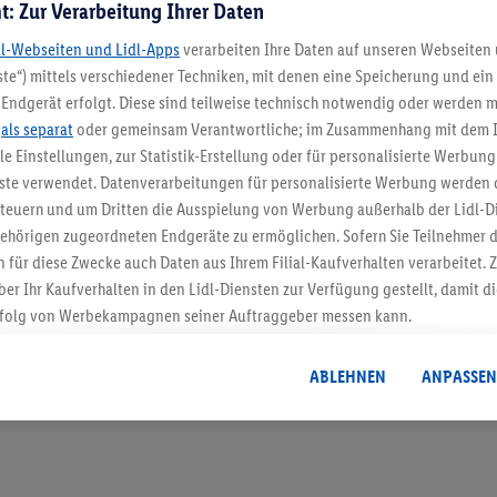
t: Zur Verarbeitung Ihrer Daten
dl-Webseiten und Lidl-Apps
verarbeiten Ihre Daten auf unseren Webseiten
te“) mittels verschiedener Techniken, mit denen eine Speicherung und ein 
Endgerät erfolgt. Diese sind teilweise technisch notwendig oder werden m
.
als separat
oder gemeinsam Verantwortliche; im Zusammenhang mit dem 
5.95 € Versand spa
ble Einstellungen, zur Statistik-Erstellung oder für personalisierte Werbun
Jetzt zum Newsletter anmel
nste verwendet. Datenverarbeitungen für personalisierte Werbung werden
euern und um Dritten die Ausspielung von Werbung außerhalb der Lidl-Di
ehörigen zugeordneten Endgeräte zu ermöglichen. Sofern Sie Teilnehmer de
Gutschein sichern!
 für diese Zwecke auch Daten aus Ihrem Filial-Kaufverhalten verarbeitet
ber Ihr Kaufverhalten in den Lidl-Diensten zur Verfügung gestellt, damit di
folg von Werbekampagnen seiner Auftraggeber messen kann.
isierter Werbung basiert auf der Generierung von auch mit Daten von and
. Dies umfasst die Zusammenführung von Daten (z.B. über Ihre Nutzung der 
ABLEHNEN
ANPASSEN
dl-Diensten, Informationen aus Ihrem Kundenkonto - z.B. Alter oder Geschl
 auch über verschiedene Endgeräte und Lidl-Dienste hinweg einschließli
auf Informationen auf Ihren Endgeräten zur Erstellung von Zielgruppen (
nhang mit dem Ausspielen dieser Werbung erfolgen Verarbeitungen auch