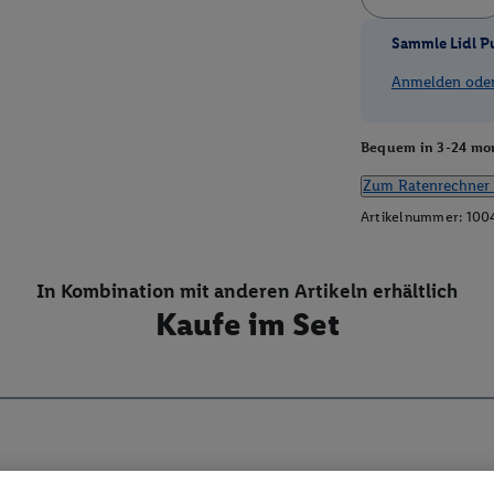
Sammle Lidl P
Anmelden oder 
Bequem in 3-24 mon
Zum Ratenrechner 
Artikelnummer:
100
In Kombination mit anderen Artikeln erhältlich
Kaufe im Set