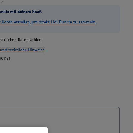
unkte mit deinem Kauf.
Konto erstellen, um direkt Lidl Punkte zu sammeln.
atlichen Raten zahlen
und rechtliche Hinweise
401121