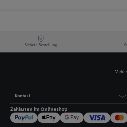
Erfolgsmessung der Wer
Sicherung und Optimie
Sofern Sie hier Ihre Zus
Plus-Konto einloggen, 
Verantwortlichkeit mit
zu erstellen (die sogen
können, um Sie in von 
Sichere Bestellung
K
Hierzu wird von uns un
Adresse in gemeinsamer 
Zudem erlauben Sie uns,
den Lidl-Diensten einzus
Melde 
Wenn das der Fall ist, g
Kundenkonto-Referenz, 
verwenden, um Sie wied
Kontakt
Insbesondere können Sie
werden, damit wir Ihnen
Zahlarten im Onlineshop
Nutzung der Utiq-Techno
widerrufen - jederzeit 
Telekommunikations-basi