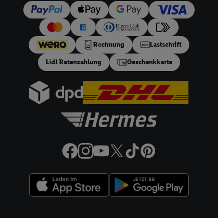
Sofern Sie hier Ihre Zustimmung dazu erteilen und danach ein
Lidl Plus-Konto erstellen bzw. sich in Ihr bestehendes Lidl
Plus-Konto einloggen, kann darüber hinaus auch Ihre dort
Rechnung
Lastschrift
angegebene E-Mail-Adresse von uns in gemeinsamer
Verantwortlichkeit mit einem der oben genannten Partner
Lidl Ratenzahlung
Geschenkkarte
verwendet werden, um daraus eine spezielle Online-Kennung
zu erstellen (die sogenannte EUID), die wir sodann ähnlich wie
die sogleich beschriebene Utiq-Kennung verwenden können,
um Sie in von Dritten betriebenen Diensten zu erkennen und
Ihnen personalisierte Werbung auszuspielen. Hierzu wird von
uns und einem der anderen oben genannten Partner auch Ihre
in einen Hashwert umgewandelte E-Mail-Adresse in
gemeinsamer Verantwortlichkeit verarbeitet.
Zudem erlauben Sie uns, der Utiq SA/NV („Utiq“) und
Ihrem
Telekommunikationsnetzbetreiber
, die Utiq-Technologie
in den Lidl-Diensten einzusetzen. Utiq prüft zunächst anhand
Ihrer IP-Adresse, ob die Technologie für Sie verfügbar ist.
Wenn das der Fall ist, gibt Utiq Ihre IP-Adresse an Ihren
Rechtliche Informationen