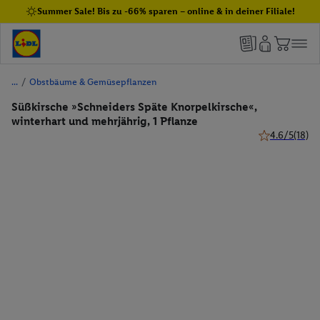
Summer Sale! Bis zu -66% sparen – online & in deiner Filiale!
/
Obstbäume & Gemüsepflanzen
Süßkirsche »Schneiders Späte Knorpelkirsche«,
winterhart und mehrjährig, 1 Pflanze
4.6/5
(18)
4.6 von 5 Ste