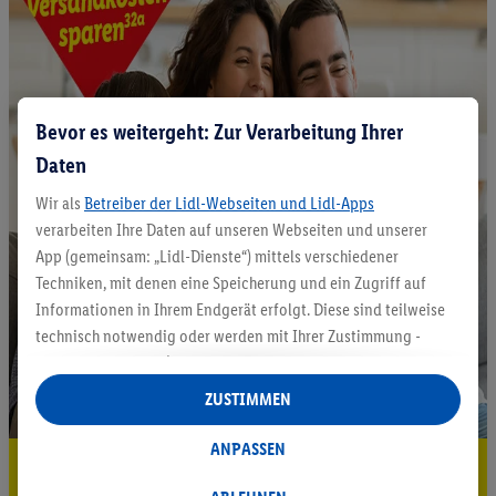
Bevor es weitergeht: Zur Verarbeitung Ihrer
Daten
Wir als
Betreiber der Lidl-Webseiten und Lidl-Apps
verarbeiten Ihre Daten auf unseren Webseiten und unserer
App (gemeinsam: „Lidl-Dienste“) mittels verschiedener
Techniken, mit denen eine Speicherung und ein Zugriff auf
Informationen in Ihrem Endgerät erfolgt. Diese sind teilweise
technisch notwendig oder werden mit Ihrer Zustimmung -
auch durch Partner (u.a.
als separat
oder gemeinsam
Verantwortliche; im Zusammenhang mit dem IAB TCF
ZUSTIMMEN
insgesamt
6
Partner) - für komfortable Einstellungen, zur
Statistik-Erstellung oder für personalisierte Werbung
ANPASSEN
5.95 € Versand sparen³²ᵃ
innerhalb und außerhalb der Lidl-Dienste verwendet.
Datenverarbeitungen für personalisierte Werbung werden