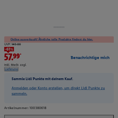
Online ausverkauft! Ähnliche tolle Produkte findest du hier.
UVP:
149.00
-61%
57.99*
Benachrichtige mich
inkl. MwSt. zzgl.
Lieferung
Sammle Lidl Punkte mit deinem Kauf.
Anmelden oder Konto erstellen, um direkt Lidl Punkte zu
sammeln.
Artikelnummer:
100380618