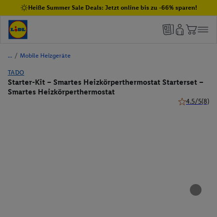
Heiße Summer Sale Deals: Jetzt online bis zu -66% sparen!
/
Mobile Heizgeräte
TADO
Starter-Kit – Smartes Heizkörperthermostat Starterset –
Smartes Heizkörperthermostat
4.5/5
(8)
4.5 von 5 St