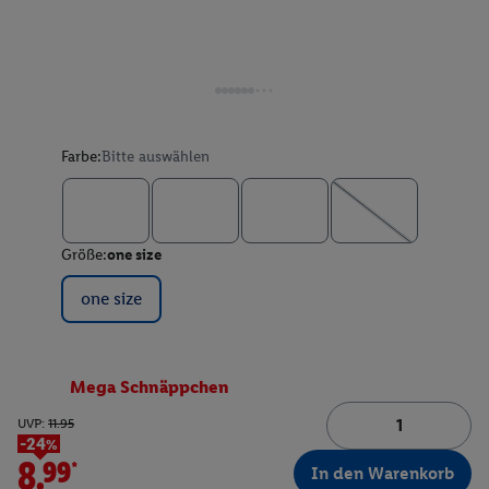
Farbe:
Bitte auswählen
Größe:
one size
one size
Mega Schnäppchen
UVP:
11.95
-24%
8.99*
In den Warenkorb