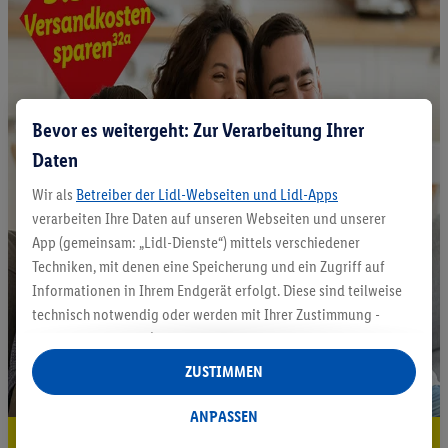
Bevor es weitergeht: Zur Verarbeitung Ihrer
Daten
Wir als
Betreiber der Lidl-Webseiten und Lidl-Apps
verarbeiten Ihre Daten auf unseren Webseiten und unserer
App (gemeinsam: „Lidl-Dienste“) mittels verschiedener
Techniken, mit denen eine Speicherung und ein Zugriff auf
Informationen in Ihrem Endgerät erfolgt. Diese sind teilweise
technisch notwendig oder werden mit Ihrer Zustimmung -
auch durch Partner (u.a.
als separat
oder gemeinsam
Verantwortliche; im Zusammenhang mit dem IAB TCF
ZUSTIMMEN
insgesamt
6
Partner) - für komfortable Einstellungen, zur
Statistik-Erstellung oder für personalisierte Werbung
ANPASSEN
innerhalb und außerhalb der Lidl-Dienste verwendet.