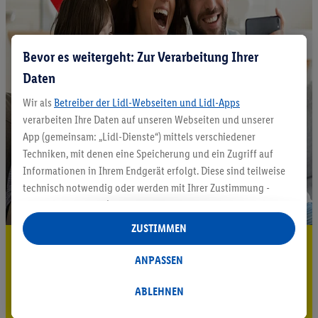
Bevor es weitergeht: Zur Verarbeitung Ihrer
Daten
Wir als
Betreiber der Lidl-Webseiten und Lidl-Apps
verarbeiten Ihre Daten auf unseren Webseiten und unserer
App (gemeinsam: „Lidl-Dienste“) mittels verschiedener
Techniken, mit denen eine Speicherung und ein Zugriff auf
Informationen in Ihrem Endgerät erfolgt. Diese sind teilweise
technisch notwendig oder werden mit Ihrer Zustimmung -
auch durch Partner (u.a.
als separat
oder gemeinsam
Verantwortliche; im Zusammenhang mit dem IAB TCF
ZUSTIMMEN
insgesamt
6
Partner) - für komfortable Einstellungen, zur
5.95 € Versand sparen³²ᵃ
Statistik-Erstellung oder für personalisierte Werbung
ANPASSEN
Jetzt zum Newsletter anmelden
innerhalb und außerhalb der Lidl-Dienste verwendet.
Datenverarbeitungen für personalisierte Werbung werden
ABLEHNEN
Gutschein sichern!
durchgeführt, um eigene Werbung auszusteuern und um