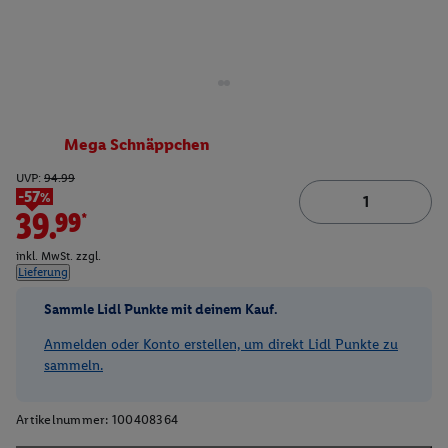
Mega Schnäppchen
UVP:
94.99
-57%
39.99*
inkl. MwSt. zzgl.
Lieferung
Sammle Lidl Punkte mit deinem Kauf.
Anmelden oder Konto erstellen, um direkt Lidl Punkte zu
sammeln.
Artikelnummer:
100408364