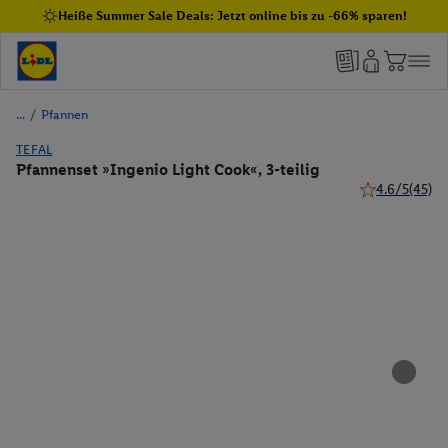
Heiße Summer Sale Deals: Jetzt online bis zu -66% sparen!
/
Pfannen
TEFAL
Pfannenset »Ingenio Light Cook«, 3-teilig
4.6/5
(45)
4.6 von 5 Ster