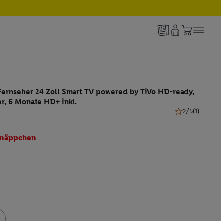
rnseher 24 Zoll Smart TV powered by TiVo HD-ready,
r, 6 Monate HD+ inkl.
2/5
(1)
2 von 5 Sternen
näppchen