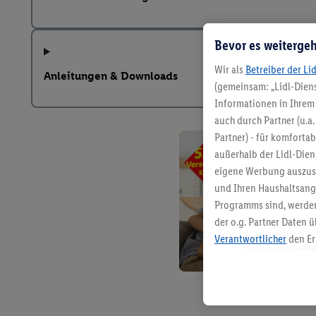
Bevor es weitergeh
Wir als
Betreiber der Li
Anleitungen & Downloads
(gemeinsam: „Lidl-Diens
Informationen in Ihrem 
auch durch Partner (u.a
Partner) - für komforta
außerhalb der Lidl-Die
eigene Werbung auszust
und Ihren Haushaltsang
Programms sind, werden
der o.g. Partner Daten ü
Verantwortlicher
den Er
Die Erstellung personal
angereicherten Profilen
Kaufverhalten in den Li
genauen Standortdaten)