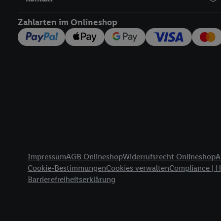
widerrufen - jederzeit 
Telekommunikations-basi
Zahlarten im Onlineshop
die Lidl-Dienste) wider
Durch einen Klick auf „
„Zustimmen“ stimmen Si
genannten Partner zu. W
jederzeit mit Wirkung f
finden Sie hier.
Unter „A
nachfolgend schlagwort
Erfolgsmessung:
Gewährleistung der Sic
Anzeige von Werbung un
Rechtliche Informationen
Verknüpfung verschiede
Impressum
AGB Onlineshop
Widerrufsrecht Onlineshop
A
Messung des Erfolgs v
Cookie-Bestimmungen
Cookies verwalten
Compliance | 
Technologie für digital
Barrierefreiheitserklärung
Verwendung genauer 
Zugriff auf Informa
Zielgruppen durch 