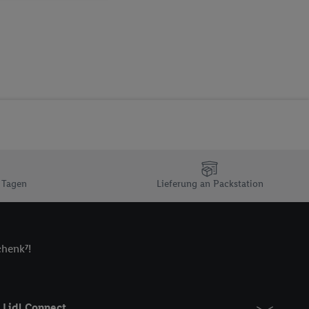
sogenannten
 zur Leistungs-/
ur technischen
n Ihr bestehendes Lidl
n gemeinsamer
zielle Online-Kennung
Kennung verwenden
ung auszuspielen.
 umgewandelte E-Mail-
 Tagen
Lieferung an Packstation
 Utiq-Technologie in
 Sie verfügbar ist.
dresse und einer
en diese Kennung
chenk⁷!
nsten zu erfassen.
 von Dritten betrieben
gung speziell zur
ung generell zu
Lidl Connect