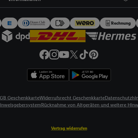
auch über
das Datenschutzportal von Utiq („consenthub“)
oder über „Anpass
erten Utiq-Technologie für digitales Marketing“ am unteren Ende dieser E
rufen. Weitere Informationen finden Sie in den
Datenschutzbestimmungen 
Rechnung
Ablehnen“ können Sie nur den Einsatz notwendiger Techniken zulassen. Dur
e allen Verarbeitungen zu sämtlichen vorgenannten Zwecken unter Einbi
eitere Informationen, auch zur Speicherdauer der Daten und zu Ihrem Rech
ür die Zukunft zu widerrufen, finden Sie in unseren
Datenschutzbestimmu
npassen“ können Sie einzelne Verwendungszwecke oder Partner zulassen; d
artig benannten Zwecke und Funktionen im Rahmen des Einsatzes des IA
herheit, Verhinderung und Aufdeckung von Betrug und Fehlerbehebung, Be
d Inhalten, Abgleichung und Kombination von Daten aus unterschiedlich
ner Endgeräte, Identifikation von Geräten anhand automatisch übermittel
GB Geschenkkarte
Widerrufsrecht Geschenkkarte
Datenschutzhi
on Werbekampagnen durch TTD und Nutzung der Telekommunikations-basie
Hinweisgebersystem
Rücknahme von Altgeräten und weitere Hin
es Marketing, sowie:
Standortdaten. Erstellung von Profilen für personalisierte Werbung. Spe
tionen auf einem Endgerät. Entwicklung und Verbesserung der Angebote. 
Vertrag widerrufen
Statistiken oder Kombinationen von Daten aus verschiedenen Quellen. V