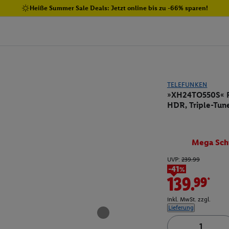
Heiße Summer Sale Deals: Jetzt online bis zu -66% sparen!
TELEFUNKEN
»XH24TO550S« Fe
HDR, Triple-Tune
Mega Sch
UVP:
239.99
-41%
139.99*
inkl. MwSt. zzgl.
Lieferung