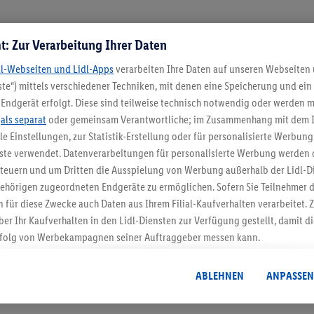
t: Zur Verarbeitung Ihrer Daten
dl-Webseiten und Lidl-Apps
verarbeiten Ihre Daten auf unseren Webseiten
te“) mittels verschiedener Techniken, mit denen eine Speicherung und ein 
Endgerät erfolgt. Diese sind teilweise technisch notwendig oder werden m
.
als separat
oder gemeinsam Verantwortliche; im Zusammenhang mit dem 
ble Einstellungen, zur Statistik-Erstellung oder für personalisierte Werbun
nste verwendet. Datenverarbeitungen für personalisierte Werbung werden
5.95 € Versand spa
euern und um Dritten die Ausspielung von Werbung außerhalb der Lidl-Di
ehörigen zugeordneten Endgeräte zu ermöglichen. Sofern Sie Teilnehmer de
Jetzt zum Newsletter anmel
 für diese Zwecke auch Daten aus Ihrem Filial-Kaufverhalten verarbeitet
ber Ihr Kaufverhalten in den Lidl-Diensten zur Verfügung gestellt, damit di
Gutschein sichern!
folg von Werbekampagnen seiner Auftraggeber messen kann.
isierter Werbung basiert auf der Generierung von auch mit Daten von and
. Dies umfasst die Zusammenführung von Daten (z.B. über Ihre Nutzung der 
ABLEHNEN
ANPASSEN
dl-Diensten, Informationen aus Ihrem Kundenkonto - z.B. Alter oder Geschl
 auch über verschiedene Endgeräte und Lidl-Dienste hinweg einschließli