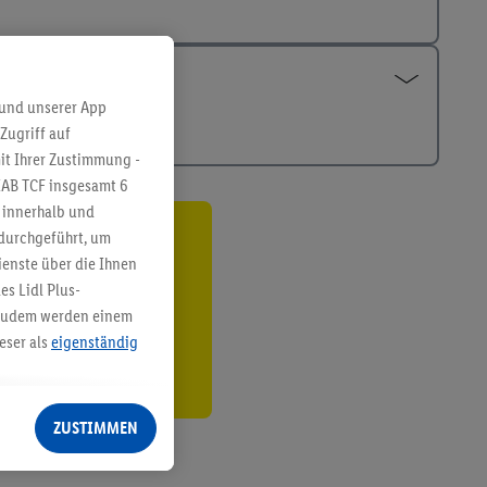
 und unserer App
Zugriff auf
it Ihrer Zustimmung -
IAB TCF insgesamt
6
g innerhalb und
 durchgeführt, um
ren³²ᵃ
enste über die Ihnen
s Lidl Plus-
den
. Zudem werden einem
eser als
eigenständig
eren Diensten
Lidl-Dienste, Ihr
ZUSTIMMEN
echt - sowie Ihre
ch dem Speichern von