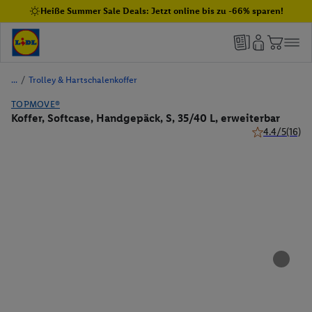
Heiße Summer Sale Deals: Jetzt online bis zu -66% sparen!
/
Trolley & Hartschalenkoffer
TOPMOVE®
Koffer, Softcase, Handgepäck, S, 35/40 L, erweiterbar
4.4/5
(16)
4.4 von 5 Ste