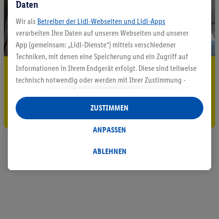
Daten
Wir als
Betreiber der Lidl-Webseiten und Lidl-Apps
verarbeiten Ihre Daten auf unseren Webseiten und unserer
App (gemeinsam: „Lidl-Dienste“) mittels verschiedener
Techniken, mit denen eine Speicherung und ein Zugriff auf
Informationen in Ihrem Endgerät erfolgt. Diese sind teilweise
5.95 € Versand sparen³²ᵃ
technisch notwendig oder werden mit Ihrer Zustimmung -
Jetzt zum Newsletter anmelden
auch durch Partner (u.a.
als separat
oder gemeinsam
Verantwortliche; im Zusammenhang mit dem IAB TCF
ZUSTIMMEN
Gutschein sichern!
insgesamt
6
Partner) - für komfortable Einstellungen, zur
Statistik-Erstellung oder für personalisierte Werbung
ANPASSEN
innerhalb und außerhalb der Lidl-Dienste verwendet.
Datenverarbeitungen für personalisierte Werbung werden
ABLEHNEN
durchgeführt, um eigene Werbung auszusteuern und um
Dritten die Ausspielung von Werbung außerhalb der Lidl-
Dienste über die Ihnen und Ihren Haushaltsangehörigen
zugeordneten Endgeräte zu ermöglichen. Sofern Sie
Teilnehmer des Lidl Plus-Programms sind, werden für diese