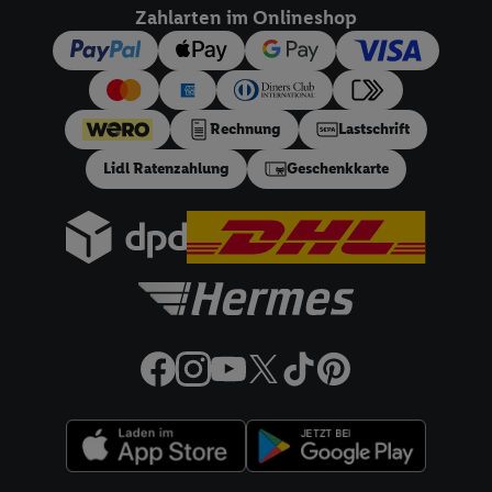
dieser Werbeausspielungen.
Zahlarten im Onlineshop
Sofern Sie hier Ihre Zustimmung dazu erteilen und danach ein
Lidl Plus-Konto erstellen bzw. sich in Ihr bestehendes Lidl
Plus-Konto einloggen, kann darüber hinaus auch Ihre dort
angegebene E-Mail-Adresse von uns in gemeinsamer
Rechnung
Lastschrift
Verantwortlichkeit mit einem der oben genannten Partner
Lidl Ratenzahlung
Geschenkkarte
verwendet werden, um daraus eine spezielle Online-Kennung
zu erstellen (die sogenannte EUID), die wir sodann ähnlich wie
die sogleich beschriebene Utiq-Kennung verwenden können,
um Sie in von Dritten betriebenen Diensten zu erkennen und
Ihnen personalisierte Werbung auszuspielen. Hierzu wird von
uns und einem der anderen oben genannten Partner auch Ihre
in einen Hashwert umgewandelte E-Mail-Adresse in
gemeinsamer Verantwortlichkeit verarbeitet.
Zudem erlauben Sie uns, der Utiq SA/NV („Utiq“) und
Ihrem
Telekommunikationsnetzbetreiber
, die Utiq-Technologie
in den Lidl-Diensten einzusetzen. Utiq prüft zunächst anhand
Ihrer IP-Adresse, ob die Technologie für Sie verfügbar ist.
Wenn das der Fall ist, gibt Utiq Ihre IP-Adresse an Ihren